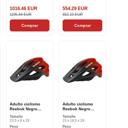
1016.46 EUR
554.29 EUR
1195.84 EUR
652.10 EUR
Comprar
Comprar
Adulto ciclismo
Adulto ciclismo
Reebok Negro
Reebok Negro
visera roja
visera roja
Tamaño
Tamaño
23.5 x 8 x 29
23 x 18.5 x 29
Peso
Peso