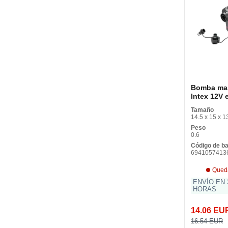
Bomba ma
Intex 12V e
Tamaño
14.5 x 15 x 1
Peso
0.6
Código de b
6941057413
Qued
ENVÍO EN 
HORAS
14.06 EU
16.54 EUR