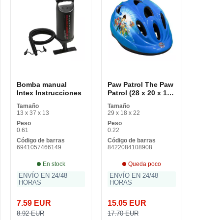
Bomba manual
Paw Patrol The Paw
Intex Instrucciones
Patrol (28 x 20 x 15
cm)
Tamaño
Tamaño
13 x 37 x 13
29 x 18 x 22
Peso
Peso
0.61
0.22
Código de barras
Código de barras
6941057466149
8422084108908
En stock
Queda poco
ENVÍO EN 24/48
ENVÍO EN 24/48
HORAS
HORAS
7.59 EUR
15.05 EUR
8.92 EUR
17.70 EUR