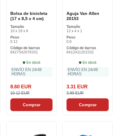
Bolsa de bicicleta
Aguja Van Allen
(17 x 8,5 x 4 cm)
20153
Tamaño
Tamaño
10 x 19 x 6
12 x 4 x 1
Peso
Peso
0.12
0.6
Código de barras
Código de barras
8427542076331
8412411201532
En stock
En stock
ENVÍO EN 24/48
ENVÍO EN 24/48
HORAS
HORAS
8.60 EUR
3.31 EUR
10.12 EUR
3.89 EUR
Comprar
Comprar