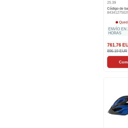
25.39
Código de b
8434127502
Qued
ENVÍO EN 
HORAS
761.76 E
896.19 EUR
Com