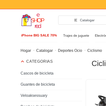
Catalogar
iPhone BIG SALE 70%
Trajes de juguete
Electr
Hogar
Catalogar
Deportes Ocio
Ciclismo
Accesorios
Cicl
CATEGORIAS
Ropa y zapatos
Accesorios
Cascos de bicicleta
Gafas de sol
Guantes de bicicleta
Bizuteria
Veloaksessuary
Reloj de pulsera