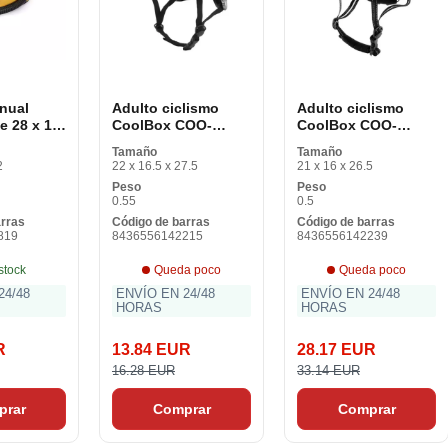
nual
Adulto ciclismo
Adulto ciclismo
ne 28 x 19
CoolBox COO-
CoolBox COO-
CASC01-M
CASC02-M
Tamaño
Tamaño
2
22 x 16.5 x 27.5
21 x 16 x 26.5
Peso
Peso
0.55
0.5
arras
Código de barras
Código de barras
819
8436556142215
8436556142239
stock
Queda poco
Queda poco
24/48
ENVÍO EN 24/48
ENVÍO EN 24/48
HORAS
HORAS
R
13.84 EUR
28.17 EUR
16.28 EUR
33.14 EUR
prar
Comprar
Comprar