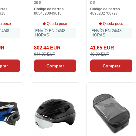
39.5
0.5
arras
Código de barras
Código de barras
918
8054320849018
4895232708727
a poco
Queda poco
Queda poco
24/48
ENVÍO EN 24/48
ENVÍO EN 24/48
HORAS
HORAS
UR
802.44 EUR
41.65 EUR
944.05 EUR
49.00 EUR
prar
Comprar
Comprar