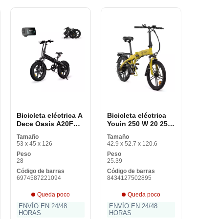
Bicicleta eléctrica A
Bicicleta eléctrica
Dece Oasis A20F
Youin 250 W 20 25
Negro 250 W 25
km/h
Tamaño
Tamaño
km/h
53 x 45 x 126
42.9 x 52.7 x 120.6
Peso
Peso
28
25.39
Código de barras
Código de barras
6974587221094
8434127502895
Queda poco
Queda poco
ENVÍO EN 24/48
ENVÍO EN 24/48
HORAS
HORAS