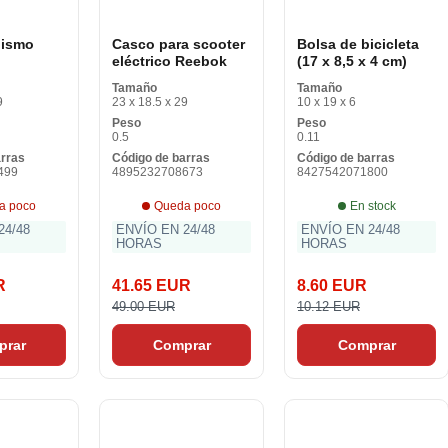
lismo
Casco para scooter
Bolsa de bicicleta
eléctrico Reebok
(17 x 8,5 x 4 cm)
Tamaño
Tamaño
9
23 x 18.5 x 29
10 x 19 x 6
Peso
Peso
0.5
0.11
arras
Código de barras
Código de barras
499
4895232708673
8427542071800
a poco
Queda poco
En stock
24/48
ENVÍO EN 24/48
ENVÍO EN 24/48
HORAS
HORAS
R
41.65 EUR
8.60 EUR
49.00 EUR
10.12 EUR
prar
Comprar
Comprar