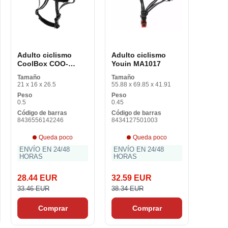
Adulto ciclismo
Adulto ciclismo
CoolBox COO-
Youin MA1017
CASC02-L
Tamaño
Tamaño
21 x 16 x 26.5
55.88 x 69.85 x 41.91
Peso
Peso
0.5
0.45
Código de barras
Código de barras
8436556142246
8434127501003
Queda poco
Queda poco
ENVÍO EN 24/48
ENVÍO EN 24/48
HORAS
HORAS
28.44 EUR
32.59 EUR
33.46 EUR
38.34 EUR
Comprar
Comprar