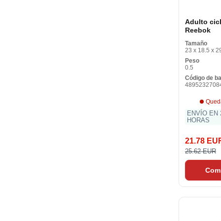
Adulto cic
Reebok
Tamaño
23 x 18.5 x 2
Peso
0.5
Código de b
4895232708
Qued
ENVÍO EN 
HORAS
21.78 EU
25.62 EUR
Com