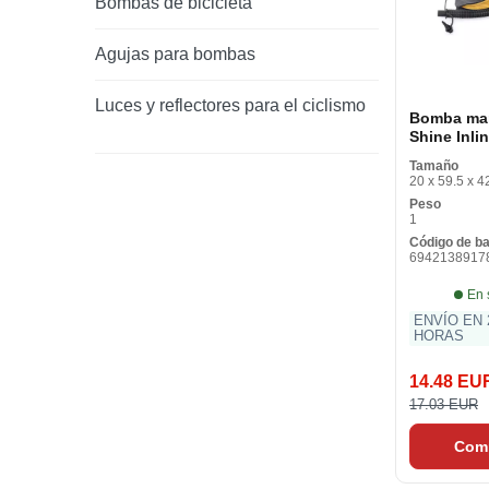
Bombas de bicicleta
Agujas para bombas
Luces y reflectores para el ciclismo
Bomba ma
Shine Inli
cm
Tamaño
20 x 59.5 x 4
Peso
1
Código de b
6942138917
En 
ENVÍO EN 
HORAS
14.48 EU
17.03 EUR
Com