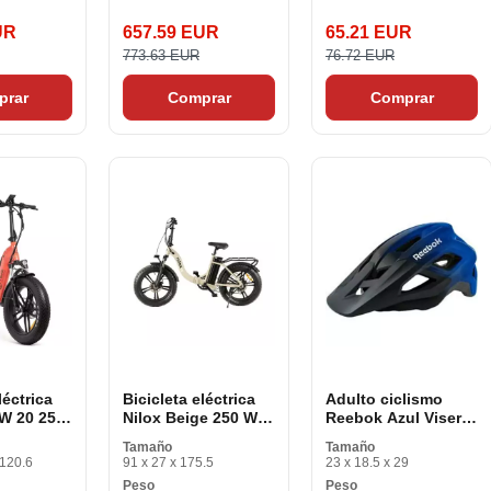
UR
657.59 EUR
65.21 EUR
773.63 EUR
76.72 EUR
prar
Comprar
Comprar
léctrica
Bicicleta eléctrica
Adulto ciclismo
W 20 25
Nilox Beige 250 W
Reebok Azul Visera
20 25 km/h
Negra
Tamaño
Tamaño
 120.6
91 x 27 x 175.5
23 x 18.5 x 29
Peso
Peso