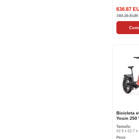
636.87 E
749.26 EUR
Com
Bicicleta e
Youin 250 
km/h
Tamaño
42.9 x 52.7 x
Peso