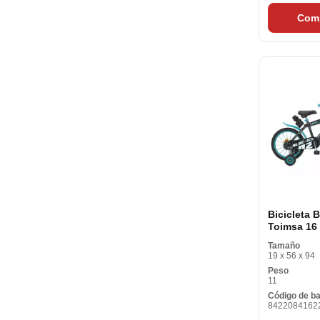
Com
Bicicleta B
Toimsa 16 
Years
Tamaño
19 x 56 x 94
Peso
11
Código de b
8422084162