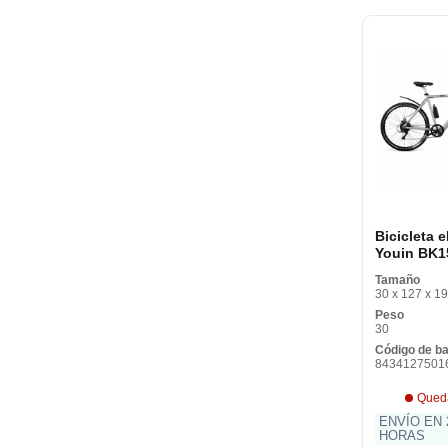
Bicicleta e
Youin BK1
NUEVA YO
Tamaño
250W
30 x 127 x 1
Peso
30
Código de b
8434127501
Qued
ENVÍO EN 
HORAS