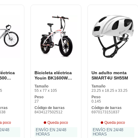
léctrica
Bicicleta eléctrica
Un adulto monta
500
Youin BK1600W
SMART4U SH55M
RK 29
DUBAI Blanco 20 25
Tamaño
Tamaño
km/h
95
55 x 77 x 105
23.25 x 18.25 x 33.25
Peso
Peso
27
0.145
arras
Código de barras
Código de barras
638
8434127502512
6970173151837
a poco
Queda poco
Queda poco
24/48
ENVÍO EN 24/48
ENVÍO EN 24/48
HORAS
HORAS