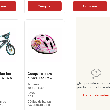
prar
Comprar
Comprar
lue Ice
Casquillo para
16 16 5-8
niños The Paw
Patrol 10896
¿No pudiste encontra
Tamaño
producto que busca
30 x 30 x 30
Peso
Hágamelo saber
0.39
arras
Código de barras
269
8422084108960