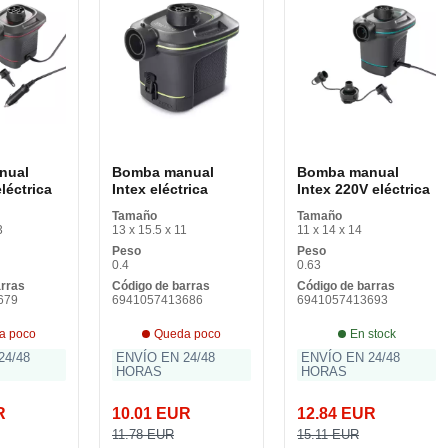
nual
Bomba manual
Bomba manual
léctrica
Intex eléctrica
Intex 220V eléctrica
Tamaño
Tamaño
3
13 x 15.5 x 11
11 x 14 x 14
Peso
Peso
0.4
0.63
arras
Código de barras
Código de barras
679
6941057413686
6941057413693
a poco
Queda poco
En stock
24/48
ENVÍO EN 24/48
ENVÍO EN 24/48
HORAS
HORAS
R
10.01 EUR
12.84 EUR
11.78 EUR
15.11 EUR