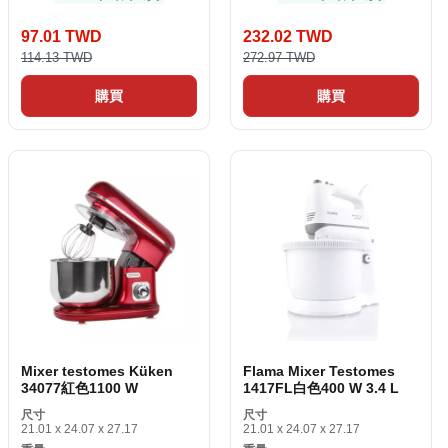
97.01 TWD
232.02 TWD
114.13 TWD
272.97 TWD
購買
購買
Mixer testomes Küken
Flama Mixer Testomes
34077紅色1100 W
1417FL白色400 W 3.4 L
尺寸
尺寸
21.01 x 24.07 x 27.17
21.01 x 24.07 x 27.17