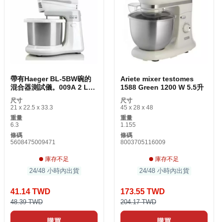
帶有Haeger BL-5BW碗的
Ariete mixer testomes
混合器測試儀。009A 2 L
1588 Green 1200 W 5.5升
500 W 500W
尺寸
尺寸
21 x 22.5 x 33.3
45 x 28 x 48
重量
重量
6.3
1.155
條碼
條碼
5608475009471
8003705116009
庫存不足
庫存不足
24/48 小時內出貨
24/48 小時內出貨
41.14 TWD
173.55 TWD
48.39 TWD
204.17 TWD
購買
購買