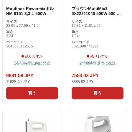
Moulinex Powermixボル
ブラウンMultiMix3
HM 6151 3,3 L 500W
0X22211040 500W 500 W
ミキサー生地ミキサー
サイズ
サイズ
28.91 x 27.99 x 41.5
17.81 x 11.81 x 22
重さ
重さ
3.24
1.94
バーコード
バーコード
3045388112515
8021098773227
残りわずか
残りわずか
24/48時間以内に発送
24/48時間以内に発送
9881.59 JPY
7553.03 JPY
11625.40 JPY
8885.92 JPY
買う
買う