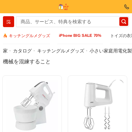
Вернуться назад
iPhone BIG SALE 70%
キッチングルメグッズ
トイズの衣
衣類&フットウェア
家
カタログ
キッチングルメグッズ
小さい家庭用電化製
機械を混練すること
アクセサリー
サングラス
ジュエリー
リストウォッチ