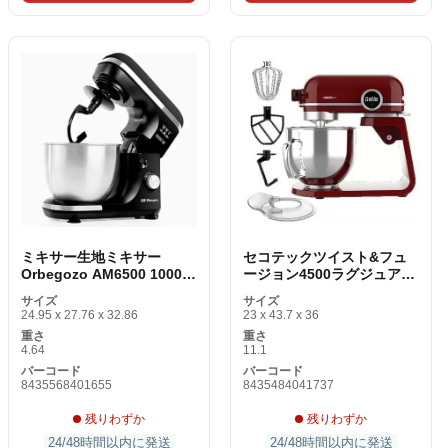
ミキサー生地ミキサー
セコテックツイスト&フュ
Orbegozo AM6500 1000W
ージョン4500ラグジュアリ
5 L 1000 W
ーレッドミキサーバッター
サイズ
サイズ
24.95 x 27.76 x 32.86
23 x 43.7 x 36
重さ
重さ
4.64
11.1
バーコード
バーコード
8435568401655
8435484041737
残りわずか
残りわずか
24/48時間以内に発送
24/48時間以内に発送