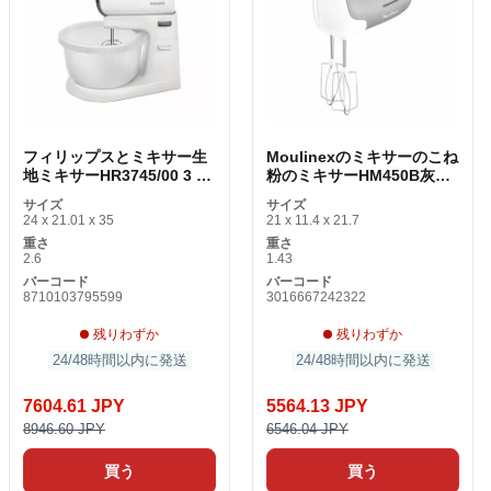
フィリップスとミキサー生
Moulinexのミキサーのこね
地ミキサーHR3745/00 3 L
粉のミキサーHM450B灰色
450Wボウル
の450W 450W
サイズ
サイズ
24 x 21.01 x 35
21 x 11.4 x 21.7
重さ
重さ
2.6
1.43
バーコード
バーコード
8710103795599
3016667242322
残りわずか
残りわずか
24/48時間以内に発送
24/48時間以内に発送
7604.61 JPY
5564.13 JPY
8946.60 JPY
6546.04 JPY
買う
買う