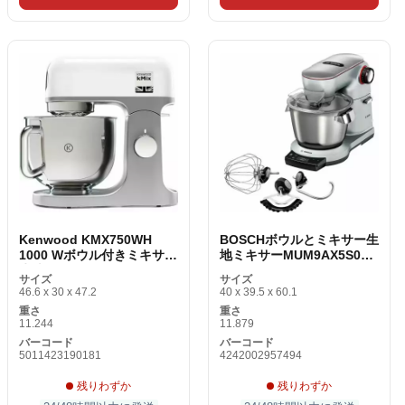
Kenwood KMX750WH
BOSCHボウルとミキサー生
1000 Wボウル付きミキサー
地ミキサーMUM9AX5S00
生地ミキサー
5。5 L 1500 W
サイズ
サイズ
46.6 x 30 x 47.2
40 x 39.5 x 60.1
重さ
重さ
11.244
11.879
バーコード
バーコード
5011423190181
4242002957494
残りわずか
残りわずか