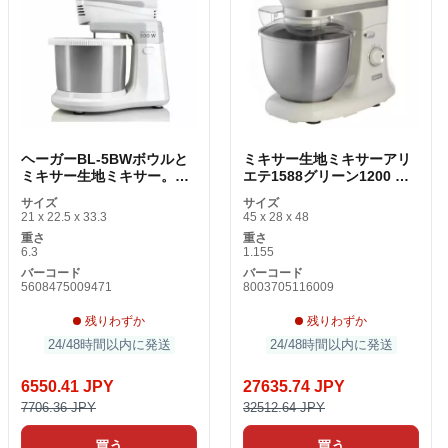
ヘーガーBL-5BWボウルと
ミキサー生地ミキサーアリ
ミキサー生地ミキサー。
エテ1588グリーン1200 W
009A 2 L 500 W 500W
5。5 L
サイズ
サイズ
21 x 22.5 x 33.3
45 x 28 x 48
重さ
重さ
6.3
1.155
バーコード
バーコード
5608475009471
8003705116009
残りわずか
残りわずか
24/48時間以内に発送
24/48時間以内に発送
6550.41 JPY
27635.74 JPY
7706.36 JPY
32512.64 JPY
買う
買う