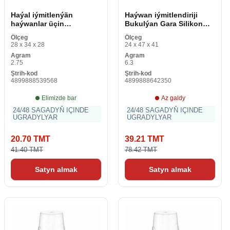
Haýal iýmitlenýän
Haýwan iýmitlendiriji
haýwanlar üçin
Bukulýan Gara Silikon
iýmitlendiriji Bej
Plastmassa 9 x 39 x 9 sm
Ölçeg
Ölçeg
Plastmassa (27 x 7,5 x 27
(12 bölek)
28 x 34 x 28
24 x 47 x 41
sm) (12 bölek)
Agram
Agram
2.75
6.3
Ştrih-kod
Ştrih-kod
4899888539568
4899888642350
Elimizde bar
Az galdy
24/48 SAGADYŇ IÇINDE
24/48 SAGADYŇ IÇINDE
UGRADYLYAR
UGRADYLYAR
20.70 TMT
39.21 TMT
41.40 TMT
78.42 TMT
Satyn almak
Satyn almak