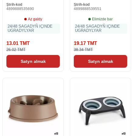
Ştrih-kod
Ştrih-kod
4899888535690
4899888539551
Az galdy
Elimizde bar
24/48 SAGADYŇ IÇINDE
24/48 SAGADYŇ IÇINDE
UGRADYLYAR
UGRADYLYAR
13.01 TMT
19.17 TMT
26.02 TMT
38.34 TMT
Satyn almak
Satyn almak