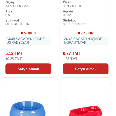
Ölçeg
Ölçeg
33.5 x 27.5 x 20
33 x 7.5 x 18
Agram
Agram
0.5
0.052
Ştrih-kod
Ştrih-kod
8016040100916
8001158927166
Az galdy
Az galdy
24/48 SAGADYŇ IÇINDE
24/48 SAGADYŇ IÇINDE
UGRADYLYAR
UGRADYLYAR
5.13 TMT
0.77 TMT
10.25 TMT
1.53 TMT
Satyn almak
Satyn almak