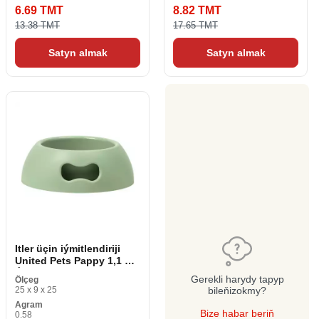
6.69 TMT
8.82 TMT
13.38 TMT
17.65 TMT
Satyn almak
Satyn almak
Itler üçin iýmitlendiriji
United Pets Pappy 1,1 L
Ýaşyl polipropilen 24. 5
Gerekli harydy tapyp
Ölçeg
cm
25 x 9 x 25
bileňizokmy?
Agram
Bize habar beriň
0.58