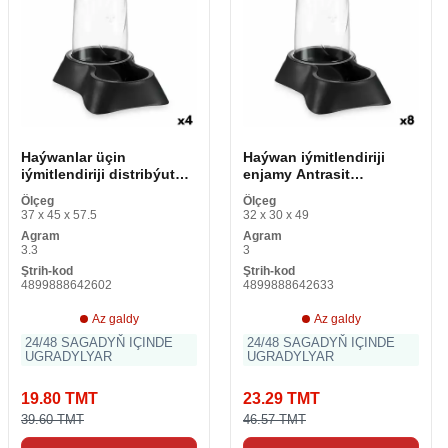
Haýwanlar üçin
Haýwan iýmitlendiriji
iýmitlendiriji distribýutor
enjamy Antrasit
Gara polipropilen 3,5 L
plastmassa 1,5 L 16 x 25
Ölçeg
Ölçeg
21,5 x 32,5 x 32,5 sm (4
x 24 sm (8 bölek)
37 x 45 x 57.5
32 x 30 x 49
bölek)
Agram
Agram
3.3
3
Ştrih-kod
Ştrih-kod
4899888642602
4899888642633
Az galdy
Az galdy
24/48 SAGADYŇ IÇINDE
24/48 SAGADYŇ IÇINDE
UGRADYLYAR
UGRADYLYAR
19.80 TMT
23.29 TMT
39.60 TMT
46.57 TMT