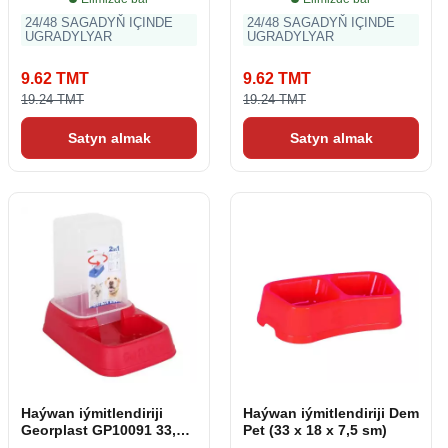
24/48 SAGADYŇ IÇINDE
24/48 SAGADYŇ IÇINDE
UGRADYLYAR
UGRADYLYAR
9.62 TMT
9.62 TMT
19.24 TMT
19.24 TMT
Satyn almak
Satyn almak
Haýwan iýmitlendiriji
Haýwan iýmitlendiriji Dem
Georplast GP10091 33,5 x
Pet (33 x 18 x 7,5 sm)
20 x 27,5 sm (3,7 L)