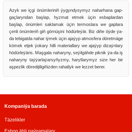
Azyk we içgi önümleriniň ýygyndysymyz naharhana gap-
gaçlaryndan başlap, hyzmat etmek üçin esbaplardan
başlap, önümleri saklamak üçin termoslara we gaplara
çenli önümleriň giň görnüşini hödürleýär. Biz diňe öýde ýa-
da tebigatda nahar iýmek üçin ajaýyp atmosfera döretmäge
kömek etjek ýokary hilli materiallary we ajaýyp dizaýnlary
hödürleýäris. Maşgala naharyny, seýilgähde piknik ýa-da iş
naharyny taýýarlaýarsyňyzmy, harytlarymyz size her bir
aşpezlik döredijiligiňizden rahatlyk we lezzet berer.
Kompaniýa barada
Täzelikler
Eshop ähli paýnamalary