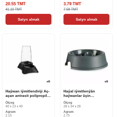
20.55 TMT
3.79 TMT
41.10 TMT
7.58 TMT
Satyn almak
Satyn almak
Haýwan iýmitlendiriji Aç-
Haýal iýmitlenýän
açan antrasit polipropilen
haýwanlar üçin
650 ml 12,5 x 18 x 19 sm
iýmitlendiriji Antrasit
Ölçeg
Ölçeg
Plastmassa (27 x 7,5 x 27
40 x 23 x 40
28 x 34 x 28
sm) (12 bölek)
Agram
Agram
2.15
2.75