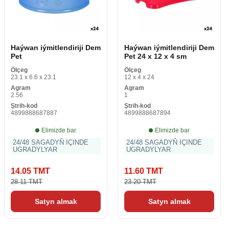
Haýwan iýmitlendiriji Dem
Haýwan iýmitlendiriji Dem
Pet
Pet 24 x 12 x 4 sm
Ölçeg
Ölçeg
23.1 x 6.6 x 23.1
12 x 4 x 24
Agram
Agram
2.56
1
Ştrih-kod
Ştrih-kod
4899888687887
4899888687894
Elimizde bar
Elimizde bar
24/48 SAGADYŇ IÇINDE
24/48 SAGADYŇ IÇINDE
UGRADYLYAR
UGRADYLYAR
14.05 TMT
11.60 TMT
28.11 TMT
23.20 TMT
Satyn almak
Satyn almak