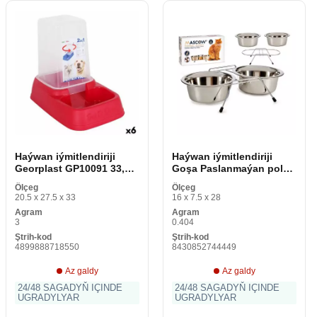
Haýwan iýmitlendiriji
Haýwan iýmitlendiriji
Georplast GP10091 33,5 x
Goşa Paslanmaýan polat
20 x 27,5 sm (3,7 L)
Kümüş (2 x 400 ml)
Ölçeg
Ölçeg
20.5 x 27.5 x 33
16 x 7.5 x 28
Agram
Agram
3
0.404
Ştrih-kod
Ştrih-kod
4899888718550
8430852744449
Az galdy
Az galdy
24/48 SAGADYŇ IÇINDE
24/48 SAGADYŇ IÇINDE
UGRADYLYAR
UGRADYLYAR