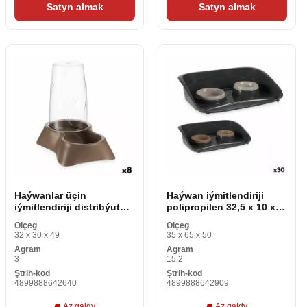
Satyn almak
Satyn almak
Haýwanlar üçin
Haýwan iýmitlendiriji
iýmitlendiriji distribýutor
polipropilen 32,5 x 10 x
Bej Plastik 1,5 L 16 x 24,5
46,5 sm (30 bölek)
Ölçeg
Ölçeg
x 24 sm (8 bölek)
32 x 30 x 49
35 x 65 x 50
Agram
Agram
3
15.2
Ştrih-kod
Ştrih-kod
4899888642640
4899888642909
Az galdy
Az galdy