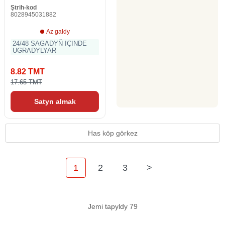
Ştrih-kod
8028945031882
Az galdy
24/48 SAGADYŇ IÇINDE
UGRADYLYAR
8.82 TMT
17.65 TMT
Satyn almak
Has köp görkez
1
2
3
>
Jemi tapyldy 79