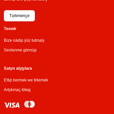
Türkmençe
Teswir
Bize nädip ýüz tutmaly
Seslenme görnüşi
Satyn alyjylara
Eltip bermek we tölemek
Artykmaç töleg