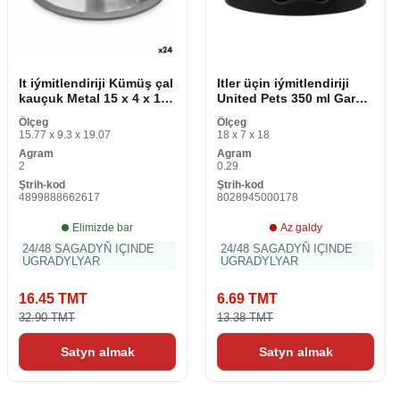
It iýmitlendiriji Kümüş çal
Itler üçin iýmitlendiriji
kauçuk Metal 15 x 4 x 15
United Pets 350 ml Gara
sm (24 bölek)
polipropilen
Ölçeg
Ölçeg
15.77 x 9.3 x 19.07
18 x 7 x 18
Agram
Agram
2
0.29
Ştrih-kod
Ştrih-kod
4899888662617
8028945000178
Elimizde bar
Az galdy
24/48 SAGADYŇ IÇINDE
24/48 SAGADYŇ IÇINDE
UGRADYLYAR
UGRADYLYAR
16.45 TMT
6.69 TMT
32.90 TMT
13.38 TMT
Satyn almak
Satyn almak