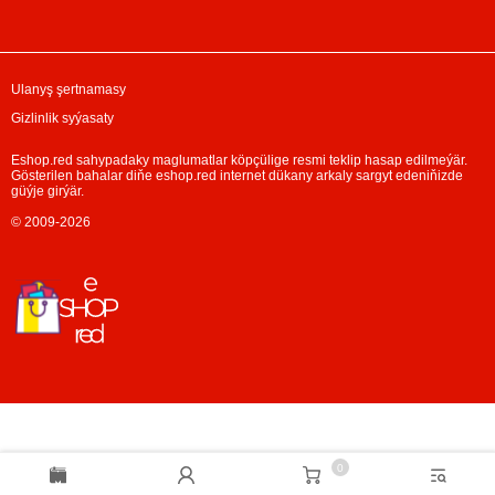
Ulanyş şertnamasy
Gizlinlik syýasaty
Eshop.red sahypadaky maglumatlar köpçülige resmi teklip hasap edilmeýär.
Gösterilen bahalar diňe eshop.red internet dükany arkaly sargyt edeniňizde
güýje girýär.
© 2009-2026
0