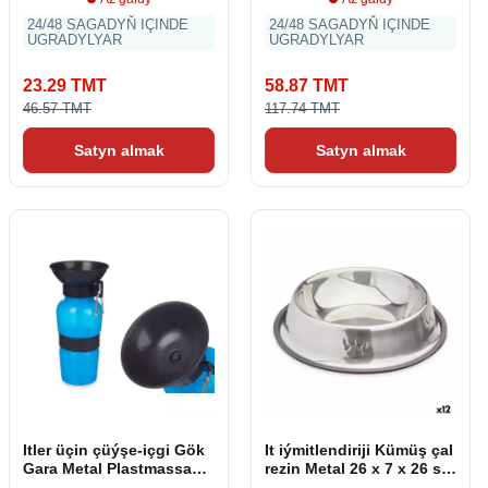
24/48 SAGADYŇ IÇINDE
24/48 SAGADYŇ IÇINDE
UGRADYLYAR
UGRADYLYAR
23.29 TMT
58.87 TMT
46.57 TMT
117.74 TMT
Satyn almak
Satyn almak
Itler üçin çüýşe-içgi Gök
It iýmitlendiriji Kümüş çal
Gara Metal Plastmassa
rezin Metal 26 x 7 x 26 sm
500 ml
(12 bölek)