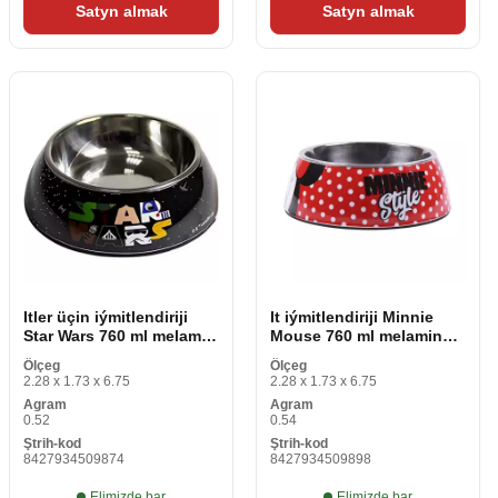
Satyn almak
Satyn almak
Itler üçin iýmitlendiriji
It iýmitlendiriji Minnie
Star Wars 760 ml melamin
Mouse 760 ml melamin
Köp reňkli metal
Köp reňkli metal
Ölçeg
Ölçeg
2.28 x 1.73 x 6.75
2.28 x 1.73 x 6.75
Agram
Agram
0.52
0.54
Ştrih-kod
Ştrih-kod
8427934509874
8427934509898
Elimizde bar
Elimizde bar