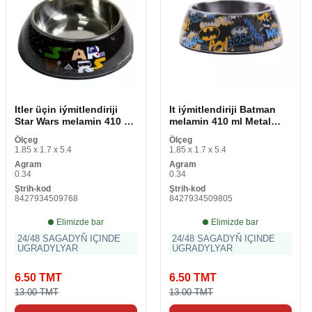
Itler üçin iýmitlendiriji
It iýmitlendiriji Batman
Star Wars melamin 410 ml
melamin 410 ml Metal
Köp reňkli metal
Köp reňkli
Ölçeg
Ölçeg
1.85 x 1.7 x 5.4
1.85 x 1.7 x 5.4
Agram
Agram
0.34
0.34
Ştrih-kod
Ştrih-kod
8427934509768
8427934509805
Elimizde bar
Elimizde bar
24/48 SAGADYŇ IÇINDE
24/48 SAGADYŇ IÇINDE
UGRADYLYAR
UGRADYLYAR
6.50 TMT
6.50 TMT
13.00 TMT
13.00 TMT