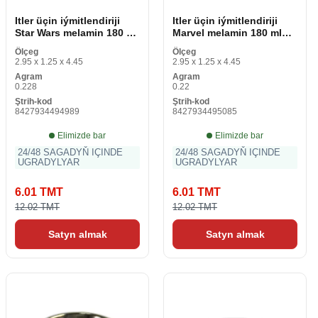
Itler üçin iýmitlendiriji
Itler üçin iýmitlendiriji
Star Wars melamin 180 ml
Marvel melamin 180 ml
Gara Metal
Gyzyl Metal
Ölçeg
Ölçeg
2.95 x 1.25 x 4.45
2.95 x 1.25 x 4.45
Agram
Agram
0.228
0.22
Ştrih-kod
Ştrih-kod
8427934494989
8427934495085
Elimizde bar
Elimizde bar
24/48 SAGADYŇ IÇINDE
24/48 SAGADYŇ IÇINDE
UGRADYLYAR
UGRADYLYAR
6.01 TMT
6.01 TMT
12.02 TMT
12.02 TMT
Satyn almak
Satyn almak