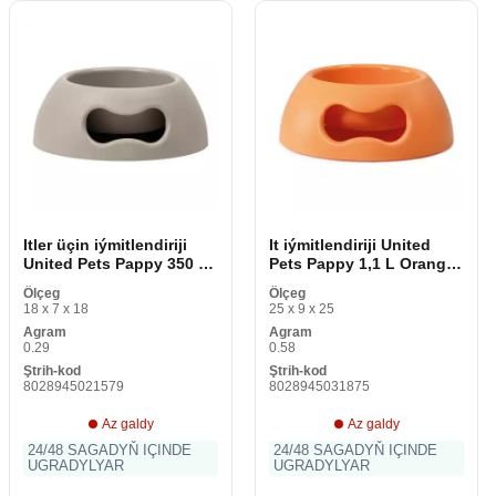
Itler üçin iýmitlendiriji
It iýmitlendiriji United
United Pets Pappy 350 ml
Pets Pappy 1,1 L Orange
Çal polipropilen
polipropilen 24. 5 cm
Ölçeg
Ölçeg
18 x 7 x 18
25 x 9 x 25
Agram
Agram
0.29
0.58
Ştrih-kod
Ştrih-kod
8028945021579
8028945031875
Az galdy
Az galdy
24/48 SAGADYŇ IÇINDE
24/48 SAGADYŇ IÇINDE
UGRADYLYAR
UGRADYLYAR