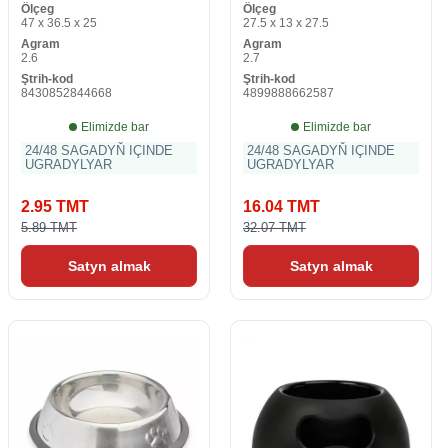
Ölçeg
Ölçeg
47 x 36.5 x 25
27.5 x 13 x 27.5
Agram
Agram
2.6
2.7
Ştrih-kod
Ştrih-kod
8430852844668
4899888662587
Elimizde bar
Elimizde bar
24/48 SAGADYŇ IÇINDE
24/48 SAGADYŇ IÇINDE
UGRADYLYAR
UGRADYLYAR
2.95 TMT
16.04 TMT
5.89 TMT
32.07 TMT
Satyn almak
Satyn almak