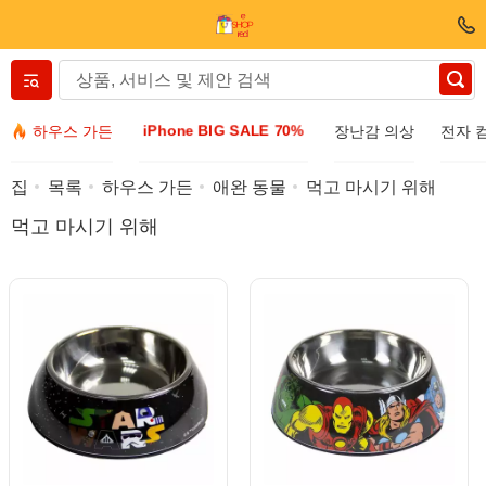
Вернуться назад
iPhone BIG SALE 70%
하우스 가든
장난감 의상
전자 
의류 및 신발
집
목록
하우스 가든
애완 동물
먹고 마시기 위해
먹고 마시기 위해
액세서리
선글라스
보석
손목 시계