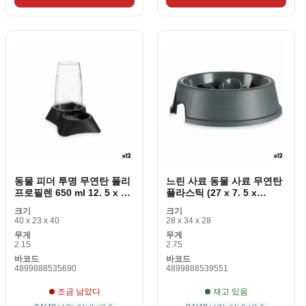
동물 피더 투명 무연탄 폴리
느린 사료 동물 사료 무연탄
프로필렌 650 ml 12. 5 x 18
플라스틱 (27 x 7. 5 x
x 19 cm
27cm) (12 개 조각)
크기
크기
40 x 23 x 40
28 x 34 x 28
무게
무게
2.15
2.75
바코드
바코드
4899888535690
4899888539551
조금 남았다
재고 있음