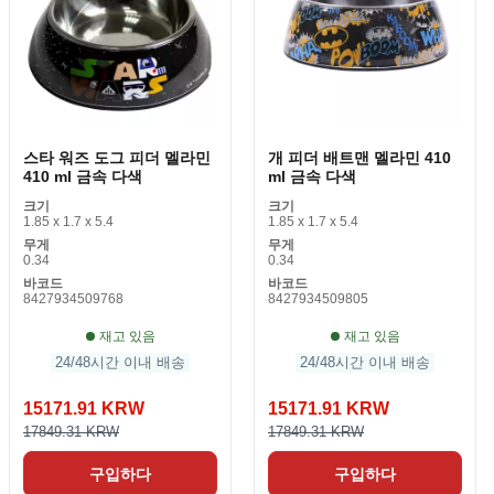
스타 워즈 도그 피더 멜라민
개 피더 배트맨 멜라민 410
410 ml 금속 다색
ml 금속 다색
크기
크기
1.85 x 1.7 x 5.4
1.85 x 1.7 x 5.4
무게
무게
0.34
0.34
바코드
바코드
8427934509768
8427934509805
재고 있음
재고 있음
24/48시간 이내 배송
24/48시간 이내 배송
15171.91 KRW
15171.91 KRW
17849.31 KRW
17849.31 KRW
구입하다
구입하다