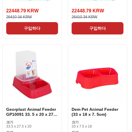
22448.79 KRW
22448.79 KRW
26410.34 KRW
26410.34 KRW
구입하다
구입하다
Georplast Animal Feeder
Dem Pet Animal Feeder
GP10091 33. 5 x 20 x 27.
(33 x 18 x 7. 5cm)
5cm (3. 7 L)
크기
크기
33.5 x 27.5 x 20
33 x 7.5 x 18