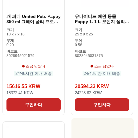
개 피더 United Pets Pappy
유나이티드 애완 동물
350 ml 그레이 폴리 프로필
Pappy 1. 1 L 오렌지 폴리
렌
프로필렌 개 피더 24. 5cm
크기
크기
18 x 7 x 18
25 x 9 x 25
무게
무게
0.29
0.58
바코드
바코드
8028945021579
8028945031875
조금 남았다
조금 남았다
24/48시간 이내 배송
24/48시간 이내 배송
15616.55 KRW
20594.33 KRW
18372.41 KRW
24228.62 KRW
구입하다
구입하다