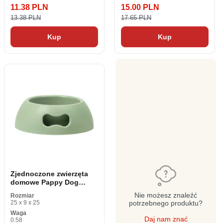
11.38 PLN
15.00 PLN
13.38 PLN
17.65 PLN
Kup
Kup
Zjednoczone zwierzęta
domowe Pappy Dog
Feeder 1. 1 L zielony
Nie możesz znaleźć
Rozmiar
polipropylen 24. 5 cm
25 x 9 x 25
potrzebnego produktu?
Waga
Daj nam znać
0.58