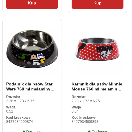
Kup
Kup
Podajnik dla psów Star
Karmnik dla psów Minnie
Wars 760 ml melaminy
Mouse 760 ml melaminy
Metal wielokolorowy
Metal wielokolorowy
Rozmiar
Rozmiar
2.28 x 1.73 x 6.75
2.28 x 1.73 x 6.75
Waga
Waga
0.52
0.54
Kod kreskowy
Kod kreskowy
8427934509874
8427934509898
Dostępny
Dostępny