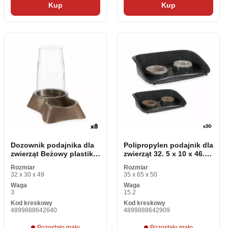
Kup
Kup
Dozownik podajnika dla
Polipropylen podajnik dla
zwierząt Beżowy plastik
zwierząt 32. 5 x 10 x 46. 5
1. 5 L 16 x 24. 5 x 24 cm
cm (30 sztuk)
Rozmiar
Rozmiar
(8 sztuk)
32 x 30 x 49
35 x 65 x 50
Waga
Waga
3
15.2
Kod kreskowy
Kod kreskowy
4899888642640
4899888642909
Pozostało mało
Pozostało mało