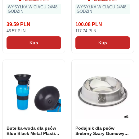
WYSYŁKA W CIĄGU 24/48
WYSYŁKA W CIĄGU 24/48
GODZIN
GODZIN
39.59 PLN
100.08 PLN
46.57 PLN
117.74 PLN
Kup
Kup
Butelka-woda dla psów
Podajnik dla psów
Blue Black Metal Plastic
Srebrny Szary Gumowy
500 ml
Metal 26 x 7 x 26 cm (12