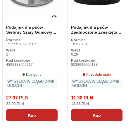
Podajnik dla psów
Podajnik dla psów
Srebrny Szary Gumowy
Zjednoczone Zwierzęta
Metal 15 x 4 x 15 cm (24
350 ml Czarny
Rozmiar
Rozmiar
sztuki)
polipropylen
15.77 x 9.3 x 19.07
18 x 7 x 18
Waga
Waga
2
0.29
Kod kreskowy
Kod kreskowy
4899888662617
8028945000178
Dostępny
Pozostało mało
WYSYŁKA W CIĄGU 24/48
WYSYŁKA W CIĄGU 24/48
GODZIN
GODZIN
27.97 PLN
11.38 PLN
32.90 PLN
13.38 PLN
Kup
Kup