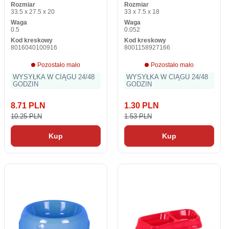
Rozmiar
Rozmiar
33.5 x 27.5 x 20
33 x 7.5 x 18
Waga
Waga
0.5
0.052
Kod kreskowy
Kod kreskowy
8016040100916
8001158927166
Pozostało mało
Pozostało mało
WYSYŁKA W CIĄGU 24/48
WYSYŁKA W CIĄGU 24/48
GODZIN
GODZIN
8.71 PLN
1.30 PLN
10.25 PLN
1.53 PLN
Kup
Kup