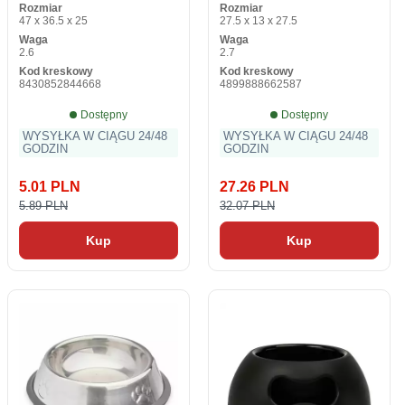
Rozmiar
Rozmiar
sztuk)
47 x 36.5 x 25
27.5 x 13 x 27.5
Waga
Waga
2.6
2.7
Kod kreskowy
Kod kreskowy
8430852844668
4899888662587
Dostępny
Dostępny
WYSYŁKA W CIĄGU 24/48
WYSYŁKA W CIĄGU 24/48
GODZIN
GODZIN
5.01 PLN
27.26 PLN
5.89 PLN
32.07 PLN
Kup
Kup