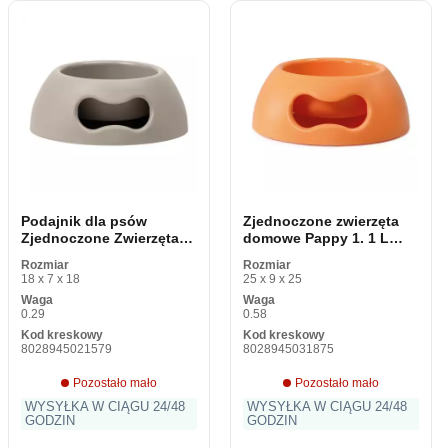
Podajnik dla psów
Zjednoczone zwierzęta
Zjednoczone Zwierzęta
domowe Pappy 1. 1 L
domowe Pappy 350 ml
pomarańczowy podajnik
Rozmiar
Rozmiar
Szary polipropylen
dla psów
18 x 7 x 18
25 x 9 x 25
polipropylenowych 24. 5
Waga
Waga
cm
0.29
0.58
Kod kreskowy
Kod kreskowy
8028945021579
8028945031875
Pozostało mało
Pozostało mało
WYSYŁKA W CIĄGU 24/48
WYSYŁKA W CIĄGU 24/48
GODZIN
GODZIN