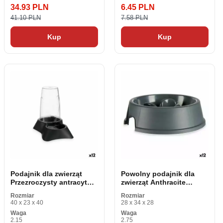
34.93 PLN
6.45 PLN
41.10 PLN
7.58 PLN
Kup
Kup
Podajnik dla zwierząt
Powolny podajnik dla
Przezroczysty antracyt
zwierząt Anthracite
Polipropylen 650 ml 12. 5
Plastic (27 x 7. 5 x 27 cm)
Rozmiar
Rozmiar
x 18 x 19 cm
(12 sztuk)
40 x 23 x 40
28 x 34 x 28
Waga
Waga
2.15
2.75