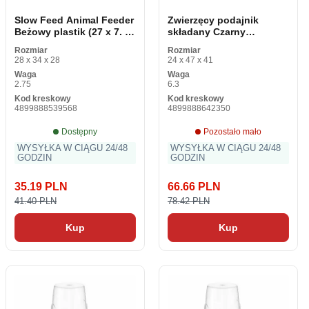
Slow Feed Animal Feeder
Zwierzęcy podajnik
Beżowy plastik (27 x 7. 5
składany Czarny
x 27 cm) (12 sztuk)
silikonowy plastik 9 x 39
Rozmiar
Rozmiar
x 9 cm (12 sztuk)
28 x 34 x 28
24 x 47 x 41
Waga
Waga
2.75
6.3
Kod kreskowy
Kod kreskowy
4899888539568
4899888642350
Dostępny
Pozostało mało
WYSYŁKA W CIĄGU 24/48
WYSYŁKA W CIĄGU 24/48
GODZIN
GODZIN
35.19 PLN
66.66 PLN
41.40 PLN
78.42 PLN
Kup
Kup