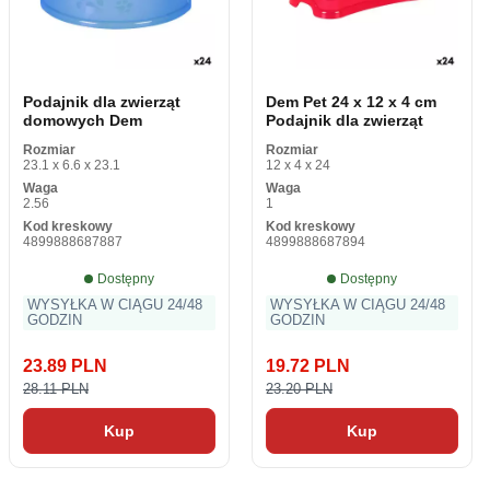
Podajnik dla zwierząt
Dem Pet 24 x 12 x 4 cm
domowych Dem
Podajnik dla zwierząt
Rozmiar
Rozmiar
23.1 x 6.6 x 23.1
12 x 4 x 24
Waga
Waga
2.56
1
Kod kreskowy
Kod kreskowy
4899888687887
4899888687894
Dostępny
Dostępny
WYSYŁKA W CIĄGU 24/48
WYSYŁKA W CIĄGU 24/48
GODZIN
GODZIN
23.89 PLN
19.72 PLN
28.11 PLN
23.20 PLN
Kup
Kup