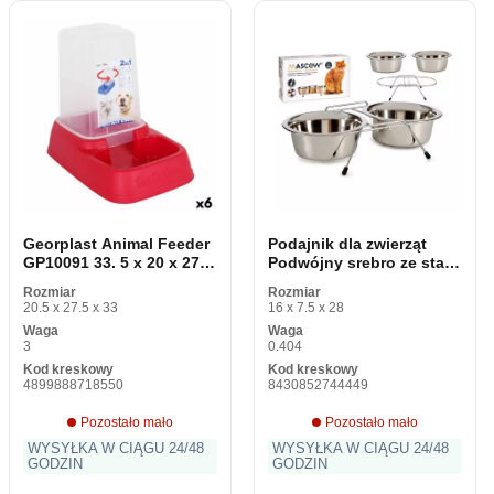
Georplast Animal Feeder
Podajnik dla zwierząt
GP10091 33. 5 x 20 x 27. 5
Podwójny srebro ze stali
cm (3. 7 L)
nierdzewnej (2 x 400 ml)
Rozmiar
Rozmiar
20.5 x 27.5 x 33
16 x 7.5 x 28
Waga
Waga
3
0.404
Kod kreskowy
Kod kreskowy
4899888718550
8430852744449
Pozostało mało
Pozostało mało
WYSYŁKA W CIĄGU 24/48
WYSYŁKA W CIĄGU 24/48
GODZIN
GODZIN