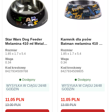
Star Wars Dog Feeder
Karmnik dla psów
Melamina 410 ml Metal
Batman melamina 410 ml
Multicolored
Metal wielokolorowy
Rozmiar
Rozmiar
1.85 x 1.7 x 5.4
1.85 x 1.7 x 5.4
Waga
Waga
0.34
0.34
Kod kreskowy
Kod kreskowy
8427934509768
8427934509805
Dostępny
Dostępny
WYSYŁKA W CIĄGU 24/48
WYSYŁKA W CIĄGU 24/48
GODZIN
GODZIN
11.05 PLN
11.05 PLN
13.00 PLN
13.00 PLN