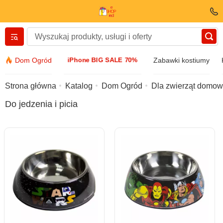
Вернуться назад
iPhone BIG SALE 70%
Dom Ogród
Zabawki kostiumy
Odzież i obuwie
Strona główna
Katalog
Dom Ogród
Dla zwierząt domo
Do jedzenia i picia
Akcesoria
Okulary przeciwsłoneczne
Biżuteria
Zegarek zegarowy