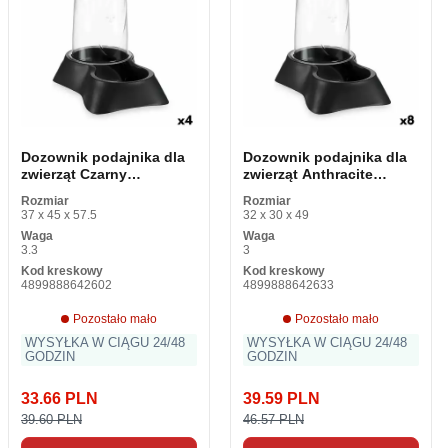
Dozownik podajnika dla
Dozownik podajnika dla
zwierząt Czarny
zwierząt Anthracite
polipropylen 3. 5 L 21. 5 x
Plastic 1. 5 L 16 x 25 x 24
Rozmiar
Rozmiar
32. 5 x 32. 5 cm (4 sztuki)
cm (8 sztuk)
37 x 45 x 57.5
32 x 30 x 49
Waga
Waga
3.3
3
Kod kreskowy
Kod kreskowy
4899888642602
4899888642633
Pozostało mało
Pozostało mało
WYSYŁKA W CIĄGU 24/48
WYSYŁKA W CIĄGU 24/48
GODZIN
GODZIN
33.66 PLN
39.59 PLN
39.60 PLN
46.57 PLN