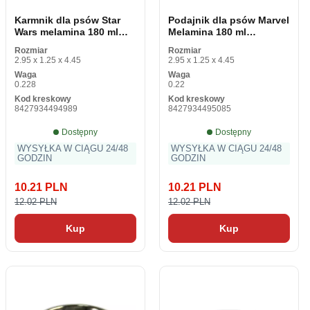
Karmnik dla psów Star
Podajnik dla psów Marvel
Wars melamina 180 ml
Melamina 180 ml
Black Metal
Czerwony metal
Rozmiar
Rozmiar
2.95 x 1.25 x 4.45
2.95 x 1.25 x 4.45
Waga
Waga
0.228
0.22
Kod kreskowy
Kod kreskowy
8427934494989
8427934495085
Dostępny
Dostępny
WYSYŁKA W CIĄGU 24/48
WYSYŁKA W CIĄGU 24/48
GODZIN
GODZIN
10.21 PLN
10.21 PLN
12.02 PLN
12.02 PLN
Kup
Kup