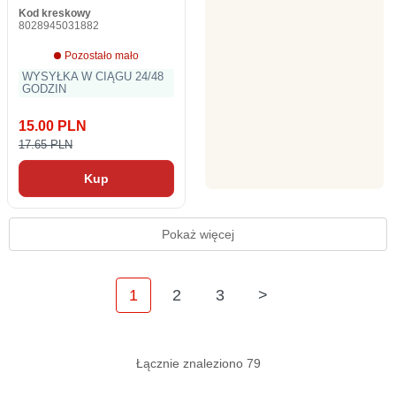
Kod kreskowy
8028945031882
Pozostało mało
WYSYŁKA W CIĄGU 24/48
GODZIN
15.00 PLN
17.65 PLN
Kup
Pokaż więcej
1
2
3
>
Łącznie znaleziono 79