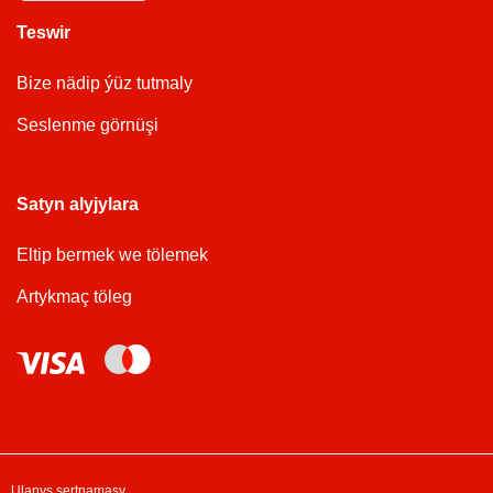
Teswir
Bize nädip ýüz tutmaly
Seslenme görnüşi
Satyn alyjylara
Eltip bermek we tölemek
Artykmaç töleg
Ulanyş şertnamasy