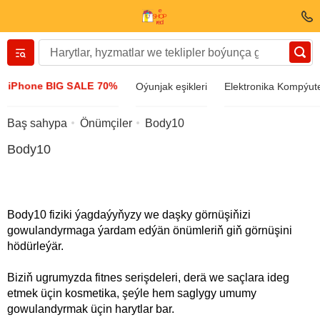
Вернуться назад
iPhone BIG SALE 70%
Oýunjak eşikleri
Elektronika Kompýute
Egin-eşik we aýakgap
Baş sahypa
Önümçiler
Body10
Body10
Esbaplar
Gün äýnegi
Body10 fiziki ýagdaýyňyzy we daşky görnüşiňizi
gowulandyrmaga ýardam edýän önümleriň giň görnüşini
Bijuteriýa
hödürleýär.
Biziň ugrumyzda fitnes serişdeleri, derä we saçlara ideg
Kol sagady
etmek üçin kosmetika, şeýle hem saglygy umumy
gowulandyrmak üçin harytlar bar.