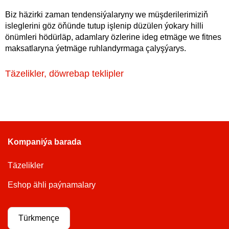
Biz häzirki zaman tendensiýalaryny we müşderilerimiziň
isleglerini göz öňünde tutup işlenip düzülen ýokary hilli
önümleri hödürläp, adamlary özlerine ideg etmäge we fitnes
maksatlaryna ýetmäge ruhlandyrmaga çalyşýarys.
Täzelikler, döwrebap teklipler
Kompaniýa barada
Täzelikler
Eshop ähli paýnamalary
Türkmençe