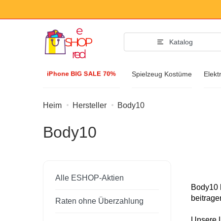
Katalog
iPhone BIG SALE 70%
Spielzeug Kostüme
Elekt
Heim
Hersteller
Body10
Mode-Acces
Body10
Kleidung und Sc
Zubehöre
Sonnenbrille
Alle ESHOP-Aktien
Schmuck
Body10 b
beitrage
Raten ohne Überzahlung
Armbanduhr
Unsere L