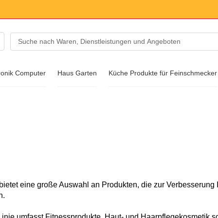
ronik Computer
Haus Garten
Küche Produkte für Feinschmecker
soires
huhe
ietet eine große Auswahl an Produkten, die zur Verbesserung 
n.
inie umfasst Fitnessprodukte, Haut- und Haarpflegekosmetik 