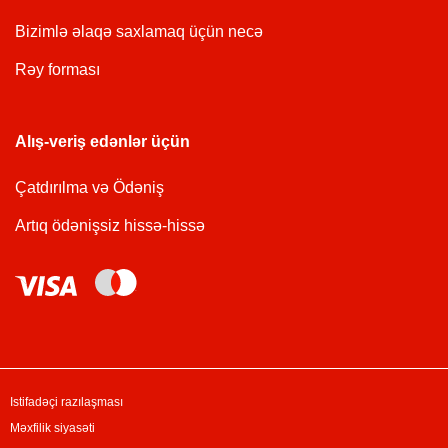
Bizimlə əlaqə saxlamaq üçün necə
Rəy forması
Alış-veriş edənlər üçün
Çatdırılma və Ödəniş
Artıq ödənişsiz hissə-hissə
Istifadəçi razılaşması
Məxfilik siyasəti