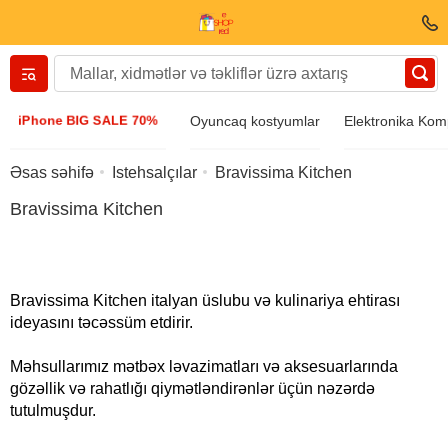
Вернуться назад
iPhone BIG SALE 70%
Oyuncaq kostyumlar
Elektronika Kom
Geyim və Ayaqqabı
Əsas səhifə
Istehsalçılar
Bravissima Kitchen
Bravissima Kitchen
Aksesuarlar
Günəş eynəyi
Bravissima Kitchen italyan üslubu və kulinariya ehtirası
ideyasını təcəssüm etdirir.
Bizuteriya
Məhsullarımız mətbəx ləvazimatları və aksesuarlarında
gözəllik və rahatlığı qiymətləndirənlər üçün nəzərdə
Qol saatı
tutulmuşdur.