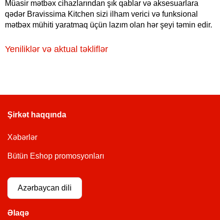
Müasir mətbəx cihazlarından şık qablar və aksesuarlara
qədər Bravissima Kitchen sizi ilham verici və funksional
mətbəx mühiti yaratmaq üçün lazım olan hər şeyi təmin edir.
Yeniliklər və aktual təkliflər
Şirkət haqqında
Xəbərlər
Bütün Eshop promosyonları
Azərbaycan dili
Əlaqə