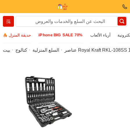
Вернуться назад
iPhone BIG SALE 70%
كترونية
أزياء الألعاب
حديقة المنزل
الملابس والأحذية
السلع المنزلية
كتالوج
بيت
ملحقات
نظارات شمسية
مجوهرات
ساعة اليد