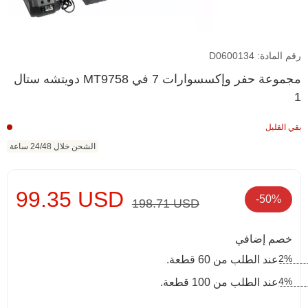
رقم المادة: D0600134
دويتشه ستال MT9758 مجموعة حفر وإكسسوارات 7 في
1
بقي القليل
الشحن خلال 24/48 ساعة
99.35 USD
-50%
198.71 USD
خصم إضافي
2%
عند الطلب من 60 قطعة.
4%
عند الطلب من 100 قطعة.