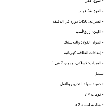
• النوع: حفر
• القوة: 24 فولت
• السرعة: 1450 دورة في الدقيقة
• اللون: أزرق/أسود
• المواد: الفولاذ والبلاستيك
• إمدادات الطاقة: كهربائية
• الميزات: لاسلكي، مدمج، 7 في 1
تشمل:
• حقيبة سهلة التخزين والنقل
• فوهات × 7
• بطارية ليثيوم x 2