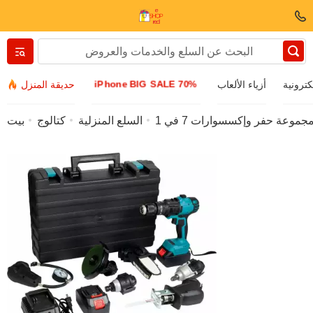
Вернуться назад
iPhone BIG SALE 70%
كترونية
أزياء الألعاب
حديقة المنزل
الملابس والأحذية
السلع المنزلية
كتالوج
بيت
ملحقات
نظارات شمسية
مجوهرات
ساعة اليد