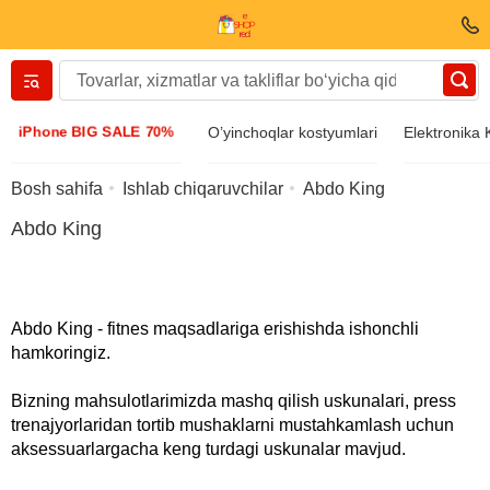
Вернуться назад
iPhone BIG SALE 70%
O’yinchoqlar kostyumlari
Elektronika
Kiyim va poyabzal
Bosh sahifa
Ishlab chiqaruvchilar
Abdo King
Abdo King
Aksessuarlar
Quyosh ko’zoynagi
Abdo King - fitnes maqsadlariga erishishda ishonchli
hamkoringiz.
Bijuteriya
Bizning mahsulotlarimizda mashq qilish uskunalari, press
trenajyorlaridan tortib mushaklarni mustahkamlash uchun
Qo’l soatlari
aksessuarlargacha keng turdagi uskunalar mavjud.