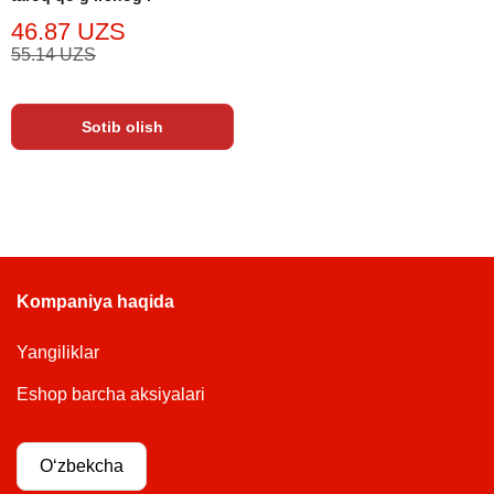
46.87 UZS
55.14 UZS
Sotib olish
Kompaniya haqida
Yangiliklar
Eshop barcha aksiyalari
Oʻzbekcha