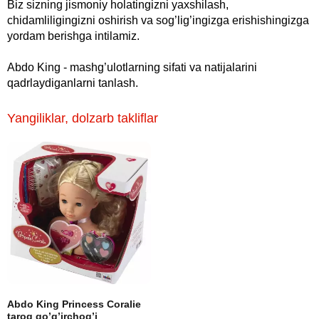
Biz sizning jismoniy holatingizni yaxshilash,
chidamliligingizni oshirish va sog’lig’ingizga erishishingizga
yordam berishga intilamiz.
Abdo King - mashg’ulotlarning sifati va natijalarini
qadrlaydiganlarni tanlash.
Yangiliklar, dolzarb takliflar
Abdo King Princess Coralie
taroq qo’g’irchog’i