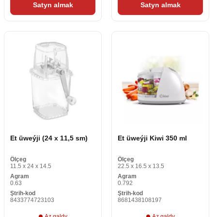
Satyn almak
Satyn almak
Et üweýji (24 x 11,5 sm)
Et üweýji Kiwi 350 ml
Ölçeg
Ölçeg
11.5 x 24 x 14.5
22.5 x 16.5 x 13.5
Agram
Agram
0.63
0.792
Ştrih-kod
Ştrih-kod
8433774723103
8681438108197
Az galdy
Az galdy