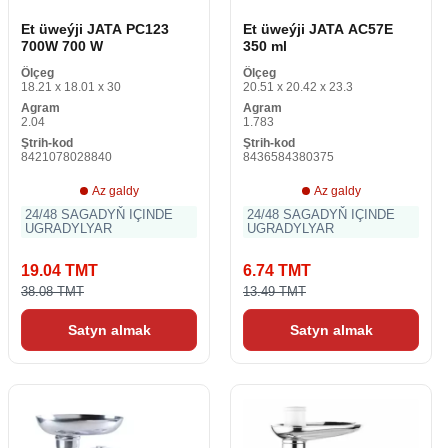
Et üweýji JATA PC123
Et üweýji JATA AC57E
700W 700 W
350 ml
Ölçeg
Ölçeg
18.21 x 18.01 x 30
20.51 x 20.42 x 23.3
Agram
Agram
2.04
1.783
Ştrih-kod
Ştrih-kod
8421078028840
8436584380375
Az galdy
Az galdy
24/48 SAGADYŇ IÇINDE
24/48 SAGADYŇ IÇINDE
UGRADYLYAR
UGRADYLYAR
19.04 TMT
6.74 TMT
38.08 TMT
13.49 TMT
Satyn almak
Satyn almak