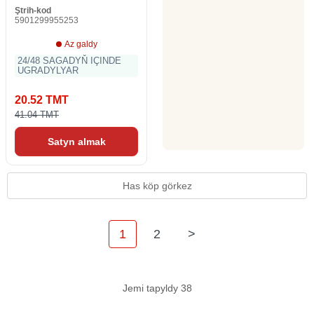
Ştrih-kod
5901299955253
Az galdy
24/48 SAGADYŇ IÇINDE
UGRADYLYAR
20.52 TMT
41.04 TMT
Satyn almak
Has köp görkez
1
2
>
Jemi tapyldy 38