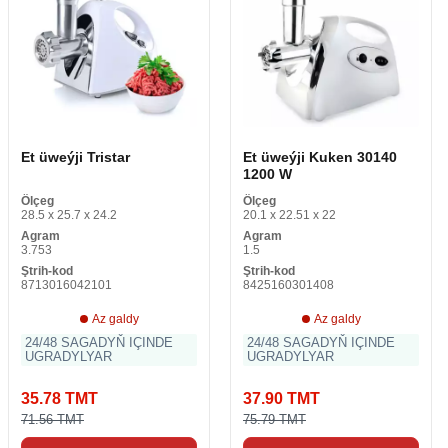
Et üweýji Tristar
Et üweýji Kuken 30140
1200 W
Ölçeg
Ölçeg
28.5 x 25.7 x 24.2
20.1 x 22.51 x 22
Agram
Agram
3.753
1.5
Ştrih-kod
Ştrih-kod
8713016042101
8425160301408
Az galdy
Az galdy
24/48 SAGADYŇ IÇINDE
24/48 SAGADYŇ IÇINDE
UGRADYLYAR
UGRADYLYAR
35.78 TMT
37.90 TMT
71.56 TMT
75.79 TMT