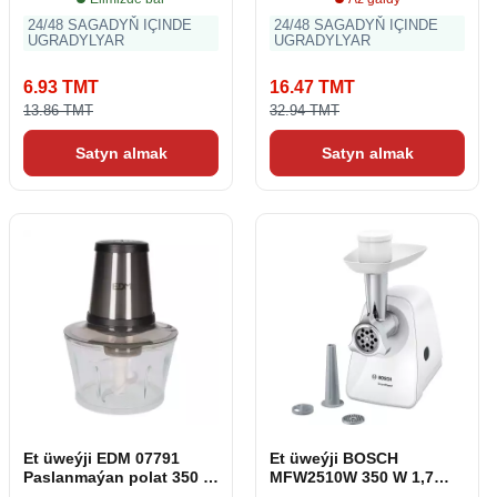
24/48 SAGADYŇ IÇINDE
24/48 SAGADYŇ IÇINDE
UGRADYLYAR
UGRADYLYAR
6.93 TMT
16.47 TMT
13.86 TMT
32.94 TMT
Satyn almak
Satyn almak
Et üweýji EDM 07791
Et üweýji BOSCH
Paslanmaýan polat 350 W
MFW2510W 350 W 1,7
1,8 L
Kg/min