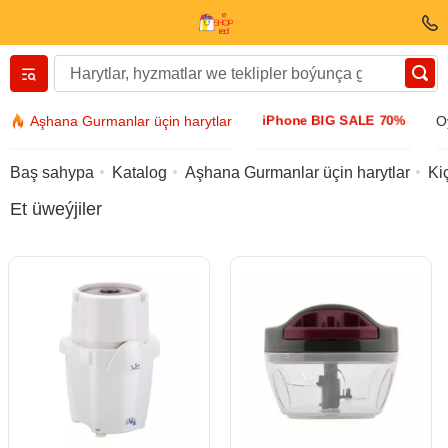
Вернуться назад
iPhone BIG SALE 70%
Aşhana Gurmanlar üçin harytlar
O
Egin-eşik we aýakgap
Baş sahypa
Katalog
Aşhana Gurmanlar üçin harytlar
Ki
Et üweýjiler
Esbaplar
Gün äýnegi
Bijuteriýa
Kol sagady