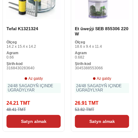
Tefal K1321324
Et üweýji SEB 855306 220
W
Ölçeg
Ölçeg
14.2 x 15.4 x 14.2
18.6 x 9.4 x 11.4
Agram
Agram
0.66
0.682
Ştrih-kod
Ştrih-kod
3168430283640
3045388553066
Az galdy
Az galdy
24/48 SAGADYŇ IÇINDE
24/48 SAGADYŇ IÇINDE
UGRADYLYAR
UGRADYLYAR
24.21 TMT
26.91 TMT
48.41 TMT
53.82 TMT
Satyn almak
Satyn almak