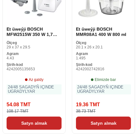
Et üweýji BOSCH
Et üweýji BOSCH
MFW2515W 350 W 1,7
MMR08A1 400 W 800 ml
Kg/min
Ölçeg
Ölçeg
29 x 37 x 29.5
20.1 x 26 x 20.1
Agram
Agram
4.43
1.495
Ştrih-kod
Ştrih-kod
4242005135653
4242002742816
Az galdy
Elimizde bar
24/48 SAGADYŇ IÇINDE
24/48 SAGADYŇ IÇINDE
UGRADYLYAR
UGRADYLYAR
54.08 TMT
19.36 TMT
108.17 TMT
38.73 TMT
Satyn almak
Satyn almak