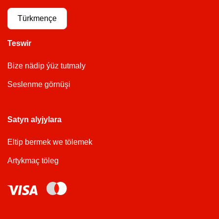
Türkmençe
Teswir
Bize nädip ýüz tutmaly
Seslenme görnüşi
Satyn alyjylara
Eltip bermek we tölemek
Artykmaç töleg