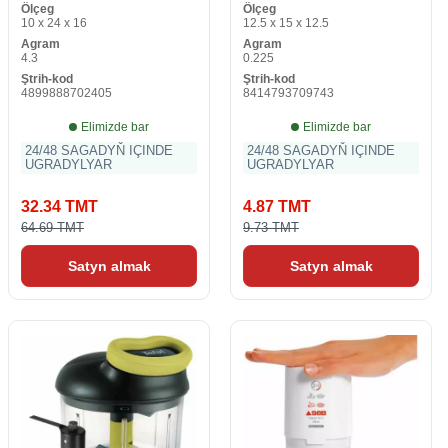
Ölçeg
Ölçeg
Görkezme
10 x 24 x 16
12.5 x 15 x 12.5
Agram
Agram
4.3
0.225
Ştrih-kod
Ştrih-kod
4899888702405
8414793709743
Elimizde bar
Elimizde bar
24/48 SAGADYŇ IÇINDE
24/48 SAGADYŇ IÇINDE
UGRADYLYAR
UGRADYLYAR
32.34 TMT
4.87 TMT
64.69 TMT
9.73 TMT
Satyn almak
Satyn almak