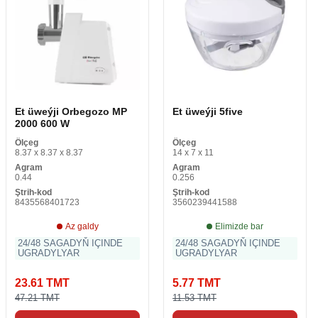
Et üweýji Orbegozo MP
Et üweýji 5five
2000 600 W
Ölçeg
Ölçeg
8.37 x 8.37 x 8.37
14 x 7 x 11
Agram
Agram
0.44
0.256
Ştrih-kod
Ştrih-kod
8435568401723
3560239441588
Az galdy
Elimizde bar
24/48 SAGADYŇ IÇINDE
24/48 SAGADYŇ IÇINDE
UGRADYLYAR
UGRADYLYAR
23.61 TMT
5.77 TMT
47.21 TMT
11.53 TMT