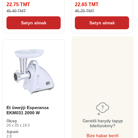
22.75 TMT
22.65 TMT
45.49 TMT
45.29 TMT
Satyn almak
Satyn almak
Et üweýji Esperanza
EKM031 2000 W
Gerekli harydy tapyp
Ölçeg
26 x 35 x 19.5
bileňizokmy?
Agram
Bize habar beriň
2.8