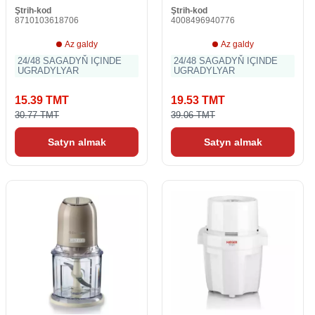
Ştrih-kod
Ştrih-kod
8710103618706
4008496940776
Az galdy
Az galdy
24/48 SAGADYŇ IÇINDE
24/48 SAGADYŇ IÇINDE
UGRADYLYAR
UGRADYLYAR
15.39 TMT
19.53 TMT
30.77 TMT
39.06 TMT
Satyn almak
Satyn almak