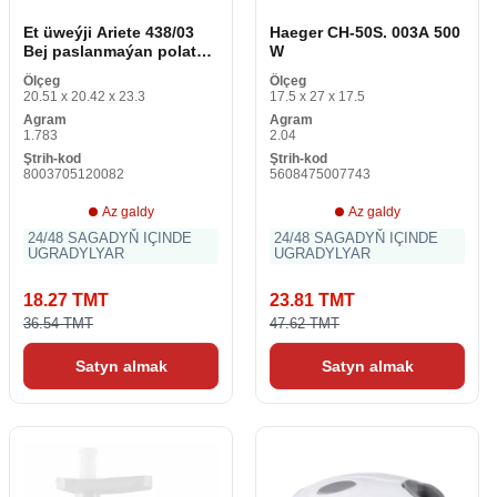
Et üweýji Ariete 438/03
Haeger CH-50S. 003A 500
Bej paslanmaýan polat
W
Plastmassa 400 W
Ölçeg
Ölçeg
20.51 x 20.42 x 23.3
17.5 x 27 x 17.5
Agram
Agram
1.783
2.04
Ştrih-kod
Ştrih-kod
8003705120082
5608475007743
Az galdy
Az galdy
24/48 SAGADYŇ IÇINDE
24/48 SAGADYŇ IÇINDE
UGRADYLYAR
UGRADYLYAR
18.27 TMT
23.81 TMT
36.54 TMT
47.62 TMT
Satyn almak
Satyn almak