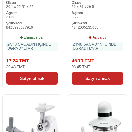
Ölçeg
Ölçeg
20.1 x 22.51 x 22
26 x 29 x 29.5
Agram
Agram
2.036
3.77
Ştrih-kod
Ştrih-kod
8425998077919
4242005135615
Elimizde bar
Az galdy
24/48 SAGADYŇ IÇINDE
24/48 SAGADYŇ IÇINDE
UGRADYLYAR
UGRADYLYAR
13.24 TMT
46.73 TMT
26.48 TMT
93.45 TMT
Satyn almak
Satyn almak