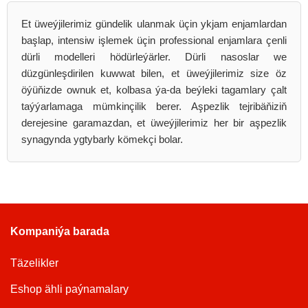
Et üweýjilerimiz gündelik ulanmak üçin ykjam enjamlardan
başlap, intensiw işlemek üçin professional enjamlara çenli
dürli modelleri hödürleýärler. Dürli nasoslar we
düzgünleşdirilen kuwwat bilen, et üweýjilerimiz size öz
öýüňizde ownuk et, kolbasa ýa-da beýleki tagamlary çalt
taýýarlamaga mümkinçilik berer. Aşpezlik tejribäňiziň
derejesine garamazdan, et üweýjilerimiz her bir aşpezlik
synagynda ygtybarly kömekçi bolar.
Kompaniýa barada
Täzelikler
Eshop ähli paýnamalary