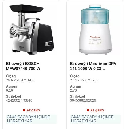
Et üweýji BOSCH
Et üweýji Moulinex DPA
MFW67440 700 W
141 1000 W 0,33 L
Ölçeg
Ölçeg
29.6 x 28.4 x 39.8
27.4 x 19.6 x 19.6
Agram
Agram
6.16
2.76
Ştrih-kod
Ştrih-kod
4242002770840
3045388192029
Az galdy
Az galdy
24/48 SAGADYŇ IÇINDE
24/48 SAGADYŇ IÇINDE
UGRADYLYAR
UGRADYLYAR