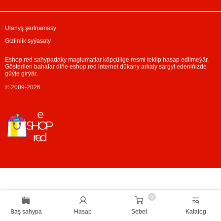
Ulanyş şertnamasy
Gizlinlik syýasaty
Eshop.red sahypadaky maglumatlar köpçülige resmi teklip hasap edilmeýär.
Gösterilen bahalar diňe eshop.red internet dükany arkaly sargyt edeniňizde
güýje girýär.
© 2009-2026
0
Baş sahypa
Hasap
Sebet
Katalog