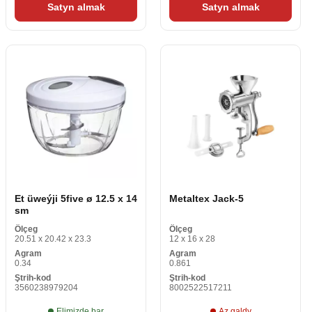
Satyn almak
Satyn almak
Et üweýji 5five ø 12.5 x 14
Metaltex Jack-5
sm
Ölçeg
Ölçeg
20.51 x 20.42 x 23.3
12 x 16 x 28
Agram
Agram
0.34
0.861
Ştrih-kod
Ştrih-kod
3560238979204
8002522517211
Elimizde bar
Az galdy