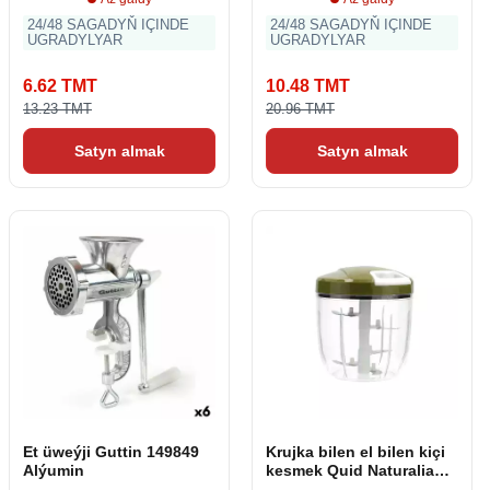
24/48 SAGADYŇ IÇINDE
24/48 SAGADYŇ IÇINDE
UGRADYLYAR
UGRADYLYAR
6.62 TMT
10.48 TMT
13.23 TMT
20.96 TMT
Satyn almak
Satyn almak
Et üweýji Guttin 149849
Krujka bilen el bilen kiçi
Alýumin
kesmek Quid Naturalia
Green Metal 12.5 x 14 sm