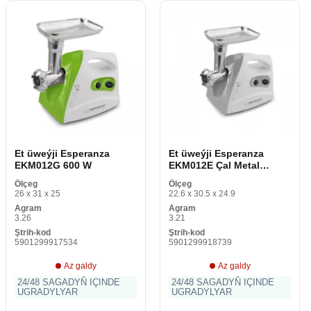
Et üweýji Esperanza
Et üweýji Esperanza
EKM012G 600 W
EKM012E Çal Metal
Paslanmaýan polat 600 W
Ölçeg
Ölçeg
26 x 31 x 25
22.6 x 30.5 x 24.9
Agram
Agram
3.26
3.21
Ştrih-kod
Ştrih-kod
5901299917534
5901299918739
Az galdy
Az galdy
24/48 SAGADYŇ IÇINDE
24/48 SAGADYŇ IÇINDE
UGRADYLYAR
UGRADYLYAR