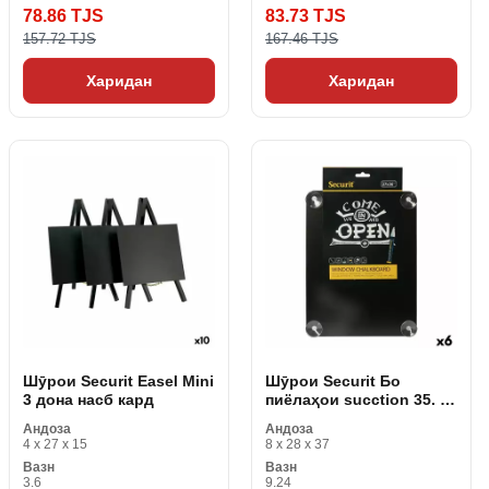
78.86 TJS
83.73 TJS
157.72 TJS
167.46 TJS
Харидан
Харидан
Шӯрои Securit Easel Mini
Шӯрои Securit Бо
3 дона насб кард
пиёлаҳои sucction 35. 6
х 27. 1 см шиша
Андоза
Андоза
4 x 27 x 15
8 x 28 x 37
Вазн
Вазн
3.6
9.24