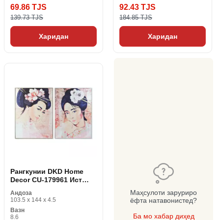
69.86 TJS
92.43 TJS
139.73 TJS
184.85 TJS
Харидан
Харидан
Рангкунии DKD Home
Decor CU-179961 Ист
103. 5 х 4. 5 x 144 см (2
Маҳсулоти заруриро
Андоза
дона)
103.5 x 144 x 4.5
ёфта натавонистед?
Вазн
Ба мо хабар диҳед
8.6