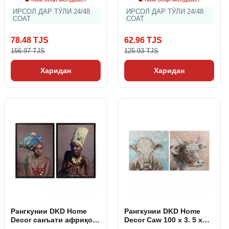
ИРСОЛ ДАР ТӮЛИ 24/48
ИРСОЛ ДАР ТӮЛИ 24/48
СОАТ
СОАТ
78.48 TJS
62.96 TJS
156.97 TJS
125.93 TJS
Харидан
Харидан
Рангкунии DKD Home
Рангкунии DKD Home
Decor санъати африқоӣ
Decor Caw 100 x 3. 5 x
65 x 3. 5 x 90 см лакаки
100 см Cottage Cow (2