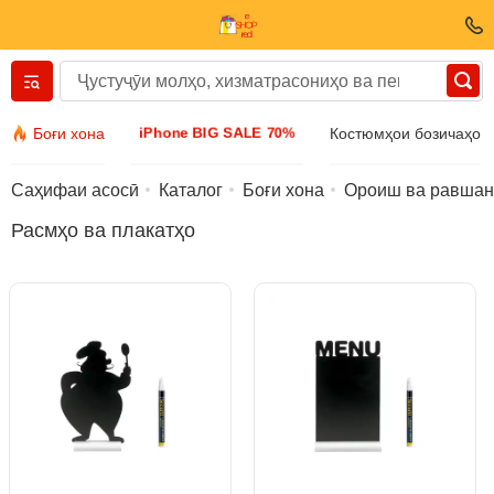
Вернуться назад
iPhone BIG SALE 70%
Боғи хона
Костюмҳои бозичаҳо
Либос ва пойафзол
Саҳифаи асосӣ
Каталог
Боғи хона
Ороиш ва равшан
Расмҳо ва плакатҳо
Лавозимот
Айнак
Заргарӣ
Соати дастӣ