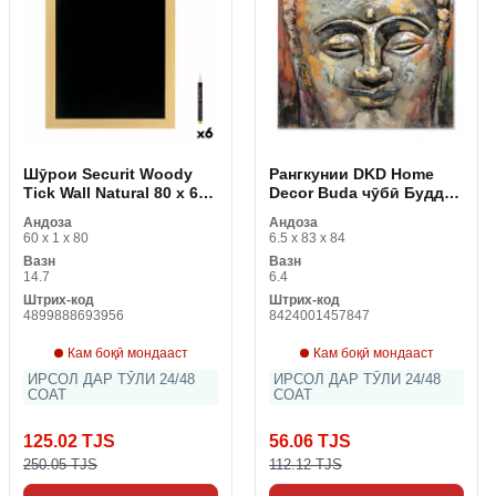
Шӯрои Securit Woody
Рангкунии DKD Home
Tick Wall Natural 80 x 60
Decor Buda чӯбӣ Буддаи
см
Шарқӣ (80 x 80 x 7 см)
Андоза
Андоза
60 x 1 x 80
6.5 x 83 x 84
Вазн
Вазн
14.7
6.4
Штрих-код
Штрих-код
4899888693956
8424001457847
Кам боқӣ мондааст
Кам боқӣ мондааст
ИРСОЛ ДАР ТӮЛИ 24/48
ИРСОЛ ДАР ТӮЛИ 24/48
СОАТ
СОАТ
125.02 TJS
56.06 TJS
250.05 TJS
112.12 TJS