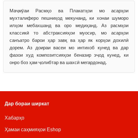
Маҷмӯаи Расмҳо ва Плакатҳои мо асарҳои
мухталиферо пешниҳод мекунанд, ки хонаи шуморо
илҳом мебахшанд ва оро медиҳанд. Аз расмҳои
классикӣ то абстраксияҳои муосир, мо асарҳои
санъатро барои ҳар завқ ва ҳар як корҳои дохилӣ
дорем. Аз доираи васеи мо интихоб кунед ва дар
фазои худ композитсияҳои беназир эҷод кунед, ки
онро боз ҳам ҷолибтар ва шахсӣ мегардонад.
Дар бораи ширкат
Хабарҳо
Ҳамаи саҳмияҳои Eshop