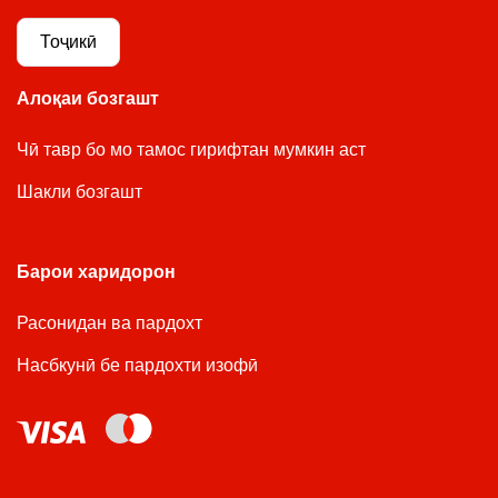
Тоҷикӣ
Алоқаи бозгашт
Чӣ тавр бо мо тамос гирифтан мумкин аст
Шакли бозгашт
Барои харидорон
Расонидан ва пардохт
Насбкунӣ бе пардохти изофӣ