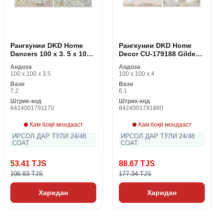
Рангкунии DKD Home
Рангкунии DKD Home
Dancers 100 x 3. 5 x 100
Decor CU-179188 Gilded
см Балерина ошиқона (2
100 x 4 x 100 см Шиша
Андоза
Андоза
дона)
коттедж (2 дона)
100 x 100 x 3.5
100 x 100 x 4
Вазн
Вазн
7.2
6.1
Штрих-код
Штрих-код
8424001791170
8424001791880
Кам боқӣ мондааст
Кам боқӣ мондааст
ИРСОЛ ДАР ТӮЛИ 24/48
ИРСОЛ ДАР ТӮЛИ 24/48
СОАТ
СОАТ
53.41 TJS
88.67 TJS
106.83 TJS
177.34 TJS
Харидан
Харидан