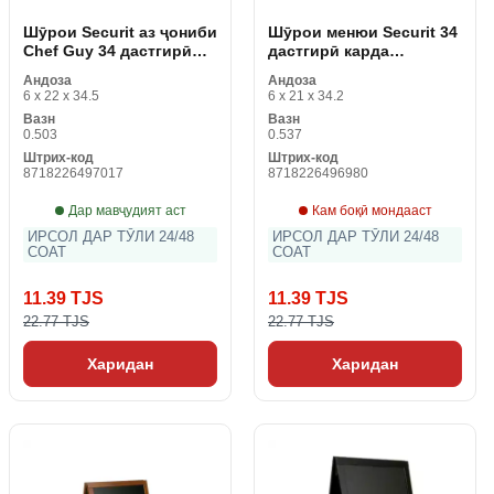
Шӯрои Securit аз ҷониби
Шӯрои менюи Securit 34
Chef Guy 34 дастгирӣ
дастгирӣ карда
карда мешавад. 5 x 22
мешавад. 2 x 21 x 6 см
Андоза
Андоза
см
6 x 22 x 34.5
6 x 21 x 34.2
Вазн
Вазн
0.503
0.537
Штрих-код
Штрих-код
8718226497017
8718226496980
Дар мавҷудият аст
Кам боқӣ мондааст
ИРСОЛ ДАР ТӮЛИ 24/48
ИРСОЛ ДАР ТӮЛИ 24/48
СОАТ
СОАТ
11.39 TJS
11.39 TJS
22.77 TJS
22.77 TJS
Харидан
Харидан