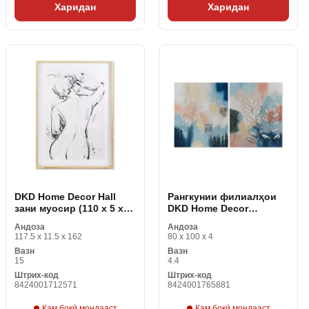
Харидан
Харидан
DKD Home Decor Hall
Рангкунии филиалҳои
зани муосир (110 x 5 x
DKD Home Decor
157 см)
Abstract 80 x 4 x 100 см
Андоза
Андоза
муосир (2 дона)
117.5 x 11.5 x 162
80 x 100 x 4
Вазн
Вазн
15
4.4
Штрих-код
Штрих-код
8424001712571
8424001765881
Кам боқӣ мондааст
Кам боқӣ мондааст