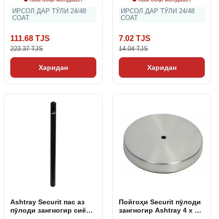
ИРСОЛ ДАР ТӮЛИ 24/48
ИРСОЛ ДАР ТӮЛИ 24/48
СОАТ
СОАТ
111.68 TJS
7.02 TJS
223.37 TJS
14.04 TJS
Харидан
Харидан
Ashtray Securit пас аз
Пойгоҳи Securit пӯлоди
пӯлоди зангногир сиёҳ
зангногир Ashtray 4 x 25
100. 5 х 6. 8 x 6. 8 см
x 25 см