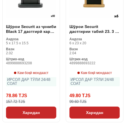
Шӯрои Securit аз ҷониби
Шӯрои Securit
Black 17 дастгирӣ карда
дастгирии табиӣ 23. 3 x
мешавад. 5 х 15. 5 x 5 см
20 x 6 см
Андоза
Андоза
5 x 17.5 x 15.5
6 x 23 x 20
Вазн
Вазн
2.02
2.04
Штрих-код
Штрих-код
4899888693208
4899888693222
Кам боқӣ мондааст
Кам боқӣ мондааст
ИРСОЛ ДАР ТӮЛИ 24/48
ИРСОЛ ДАР ТӮЛИ 24/48
СОАТ
СОАТ
78.86 TJS
49.80 TJS
157.72 TJS
99.60 TJS
Харидан
Харидан