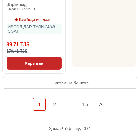
Штрих-код
8424001799619
Кам боқӣ мондааст
ИРСОЛ ДАР ТӮЛИ 24/48
СОАТ
89.71 TJS
179.41 TJS
Харидан
Нигориши бештар
1
2
...
15
>
Ҳамагӣ ёфт шуд 391