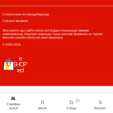
Созишномаи истифодабаранда
Сиёсати махфият
Маълумоти дар сайти eshop.red бударо пешниҳоди оммавӣ
намешуморад. Нархҳои зикршуда танҳо ҳангоми фармоиш аз тариқи
мағозаи онлайн eshop.red амал мекунанд.
© 2009-2026
0
Саҳифаи
асосӣ
Ҳисоб
Сабад
Каталог