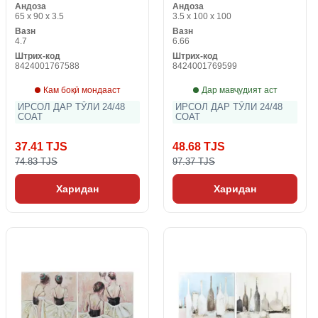
Андоза
Андоза
мустамликаи африқоӣ
дона)
65 x 90 x 3.5
3.5 x 100 x 100
(2 дона)
Вазн
Вазн
4.7
6.66
Штрих-код
Штрих-код
8424001767588
8424001769599
Кам боқӣ мондааст
Дар мавҷудият аст
ИРСОЛ ДАР ТӮЛИ 24/48
ИРСОЛ ДАР ТӮЛИ 24/48
СОАТ
СОАТ
37.41 TJS
48.68 TJS
74.83 TJS
97.37 TJS
Харидан
Харидан