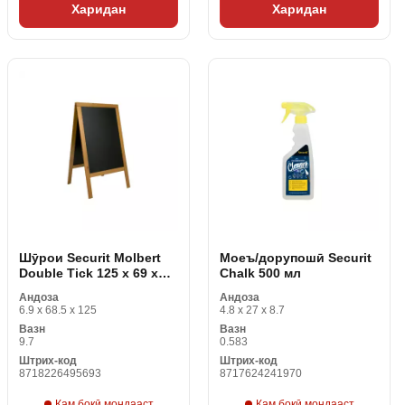
Харидан
Харидан
Шӯрои Securit Molbert
Моеъ/дорупошӣ Securit
Double Tick 125 x 69 x
Chalk 500 мл
68. 5 см
Андоза
Андоза
6.9 x 68.5 x 125
4.8 x 27 x 8.7
Вазн
Вазн
9.7
0.583
Штрих-код
Штрих-код
8718226495693
8717624241970
Кам боқӣ мондааст
Кам боқӣ мондааст