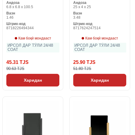
Андоза
Андоза
6.8 x 6.8 x 100.5
25 x 4 x 25
Вазн
Вазн
1.46
3.48
Штрих-код
Штрих-код
8718226494344
8717624247514
Кам боқӣ мондааст
Кам боқӣ мондааст
ИРСОЛ ДАР ТӮЛИ 24/48
ИРСОЛ ДАР ТӮЛИ 24/48
СОАТ
СОАТ
45.31 TJS
25.90 TJS
90.63 TJS
51.80 TJS
Харидан
Харидан