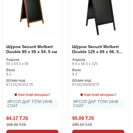
Шӯрои Securit Molbert
Шӯрои Securit Molbert
Double 85 x 55 x 54. 5 см
Double 125 x 69 x 56. 5
см
Андоза
Андоза
55 x 54.5 x 85
6.9 x 56.5 x 125
Вазн
Вазн
8.1
9.3
Штрих-код
Штрих-код
8717624241178
8718226492975
Кам боқӣ мондааст
Кам боқӣ мондааст
ИРСОЛ ДАР ТӮЛИ 24/48
ИРСОЛ ДАР ТӮЛИ 24/48
СОАТ
СОАТ
84.17 TJS
95.09 TJS
168.34 TJS
190.19 TJS