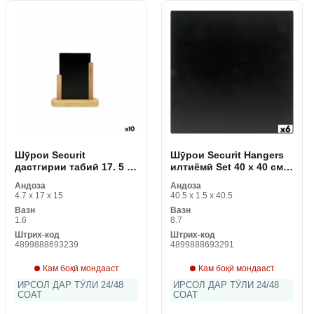
Шӯрои Securit
Шӯрои Securit Hangers
дастгирии табиӣ 17. 5 х
илтиёмӣ Set 40 x 40 см 6
15. 5 x 5 см
дона
Андоза
Андоза
4.7 x 17 x 15
40.5 x 1.5 x 40.5
Вазн
Вазн
1.6
8.7
Штрих-код
Штрих-код
4899888693239
4899888693291
Кам боқӣ мондааст
Кам боқӣ мондааст
ИРСОЛ ДАР ТӮЛИ 24/48
ИРСОЛ ДАР ТӮЛИ 24/48
СОАТ
СОАТ