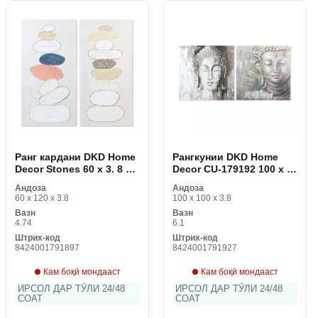
Ранг кардани DKD Home
Рангкунии DKD Home
Decor Stones 60 x 3. 8 x
Decor CU-179192 100 x 3.
120 см Скандинавия (2
8 x 100 см Шарқи Буддо
Андоза
Андоза
дона)
(2 дона)
60 x 120 x 3.8
100 x 100 x 3.8
Вазн
Вазн
4.74
6.1
Штрих-код
Штрих-код
8424001791897
8424001791927
Кам боқӣ мондааст
Кам боқӣ мондааст
ИРСОЛ ДАР ТӮЛИ 24/48
ИРСОЛ ДАР ТӮЛИ 24/48
СОАТ
СОАТ