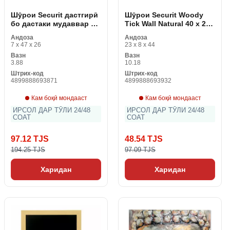
Шӯрои Securit дастгирӣ
Шӯрои Securit Woody
бо дастаки мудаввар 47
Tick Wall Natural 40 x 20
x 26 x 7 см
см
Андоза
Андоза
7 x 47 x 26
23 x 8 x 44
Вазн
Вазн
3.88
10.18
Штрих-код
Штрих-код
4899888693871
4899888693932
Кам боқӣ мондааст
Кам боқӣ мондааст
ИРСОЛ ДАР ТӮЛИ 24/48
ИРСОЛ ДАР ТӮЛИ 24/48
СОАТ
СОАТ
97.12 TJS
48.54 TJS
194.25 TJS
97.09 TJS
Харидан
Харидан