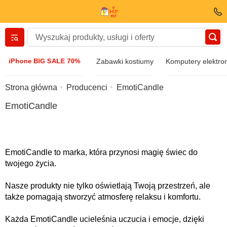
Вернуться назад
iPhone BIG SALE 70%
Zabawki kostiumy
Komputery elektro
Odzież i obuwie
Strona główna
Producenci
EmotiCandle
EmotiCandle
Akcesoria
Okulary przeciwsłoneczne
EmotiCandle to marka, która przynosi magię świec do
twojego życia.
Biżuteria
Nasze produkty nie tylko oświetlają Twoją przestrzeń, ale
także pomagają stworzyć atmosferę relaksu i komfortu.
Zegarek zegarowy
Każda EmotiCandle ucieleśnia uczucia i emocje, dzięki