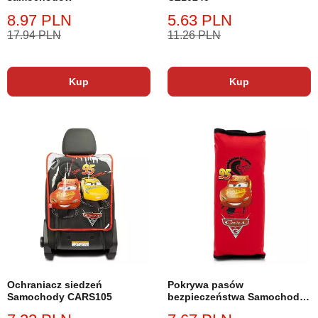
8.97 PLN
5.63 PLN
17.94 PLN
11.26 PLN
Kup
Kup
Ochraniacz siedzeń
Pokrywa pasów
Samochody CARS105
bezpieczeństwa Samochody
CARS106 czerwona