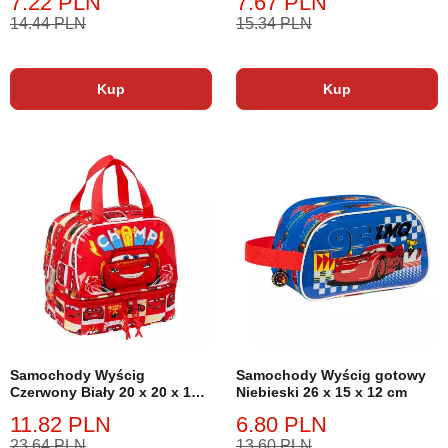
7.22 PLN
7.67 PLN
poduszka
14.44 PLN
15.34 PLN
Kup
Kup
Samochody Wyścig
Samochody Wyścig gotowy
Czerwony Biały 20 x 20 x 15
Niebieski 26 x 15 x 12 cm
cm
11.82 PLN
6.80 PLN
23.64 PLN
13.60 PLN