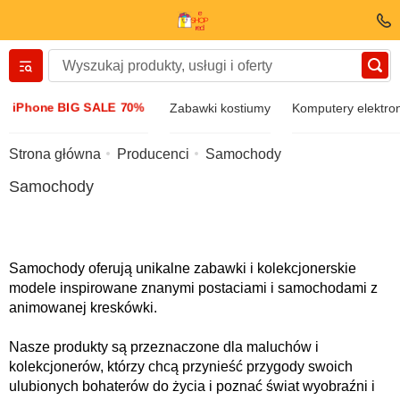
Вернуться назад
iPhone BIG SALE 70%
Zabawki kostiumy
Komputery elektro
Odzież i obuwie
Strona główna
Producenci
Samochody
Samochody
Akcesoria
Okulary przeciwsłoneczne
Samochody oferują unikalne zabawki i kolekcjonerskie
modele inspirowane znanymi postaciami i samochodami z
Biżuteria
animowanej kreskówki.
Nasze produkty są przeznaczone dla maluchów i
Zegarek zegarowy
kolekcjonerów, którzy chcą przynieść przygody swoich
ulubionych bohaterów do życia i poznać świat wyobraźni i