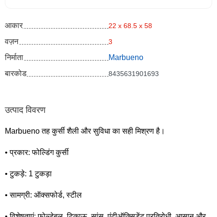
आकार
22 x 68.5 x 58
वज़न
3
निर्माता
Marbueno
बारकोड
8435631901693
उत्पाद विवरण
Marbueno तह कुर्सी शैली और सुविधा का सही मिश्रण है।
• प्रकार: फोल्डिंग कुर्सी
• टुकड़े: 1 टुकड़ा
• सामग्री: ऑक्सफोर्ड, स्टील
• विशेषताएं: फोल्डेबल, टिकाऊ, सांस, एंटीऑक्सिडेंट प्रतिरोधी, आसान और