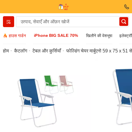
Вернуться назад
iPhone BIG SALE 70%
हाउस गार्डन
खिलौने की वेशभूषा
इलेक्ट्रॉ
कपड़े और जूते
होम
कैटलॉग
टेबल और कुर्सियाँ
फोल्डिंग चेयर मार्बुएनो 59 x 75 x 51 स
सामान
धूप का चश्मा
गहने
रिस्टवॉच