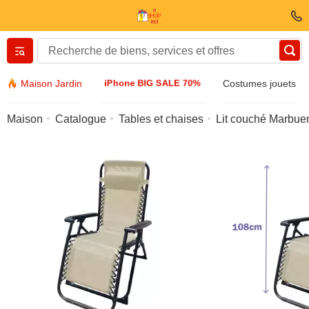
Вернуться назад
iPhone BIG SALE 70%
Maison Jardin
Costumes jouets
Vêtements et chaussures
Maison
Catalogue
Tables et chaises
Lit couché Marbue
Accessoires
Lunettes de soleil
Bijuteria
Montre-bracelet