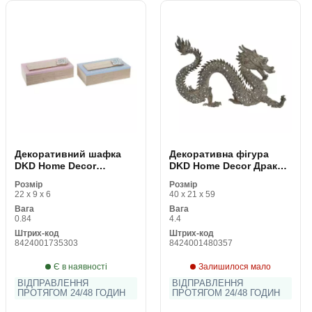
Декоративний шафка
Декоративна фігура
DKD Home Decor
DKD Home Decor Дракон
Натуральний Алюміній
Смола Скляний (52 x 13.
Розмір
Розмір
Дерев'яний MDF 22 x 6 x
5 x 31 cm)
22 x 9 x 6
40 x 21 x 59
9 cm (2 штук) (1 штук)
Вага
Вага
0.84
4.4
Штрих-код
Штрих-код
8424001735303
8424001480357
Є в наявності
Залишилося мало
ВІДПРАВЛЕННЯ
ВІДПРАВЛЕННЯ
ПРОТЯГОМ 24/48 ГОДИН
ПРОТЯГОМ 24/48 ГОДИН