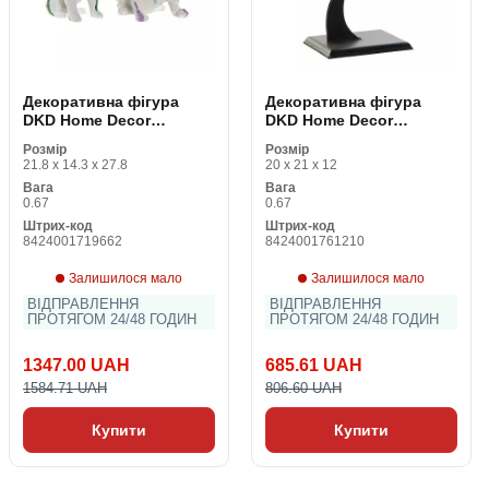
Декоративна фігура
Декоративна фігура
DKD Home Decor
DKD Home Decor
Різнобарвний Пес
Космічний корабель
Розмір
Розмір
лаковий 20 x 12,5 x 17,5
Чорний Сріблястий
21.8 x 14.3 x 27.8
20 x 21 x 12
cm (2 штук)
Vintage 20 x 12 x 21 cm
Вага
Вага
0.67
0.67
Штрих-код
Штрих-код
8424001719662
8424001761210
Залишилося мало
Залишилося мало
ВІДПРАВЛЕННЯ
ВІДПРАВЛЕННЯ
ПРОТЯГОМ 24/48 ГОДИН
ПРОТЯГОМ 24/48 ГОДИН
1347.00 UAH
685.61 UAH
1584.71 UAH
806.60 UAH
Купити
Купити