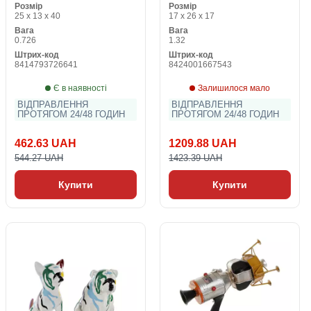
Розмір
Розмір
17 x 17 x 26 cm
25 x 13 x 40
17 x 26 x 17
Вага
Вага
0.726
1.32
Штрих-код
Штрих-код
8414793726641
8424001667543
Є в наявності
Залишилося мало
ВІДПРАВЛЕННЯ
ВІДПРАВЛЕННЯ
ПРОТЯГОМ 24/48 ГОДИН
ПРОТЯГОМ 24/48 ГОДИН
462.63 UAH
1209.88 UAH
544.27 UAH
1423.39 UAH
Купити
Купити