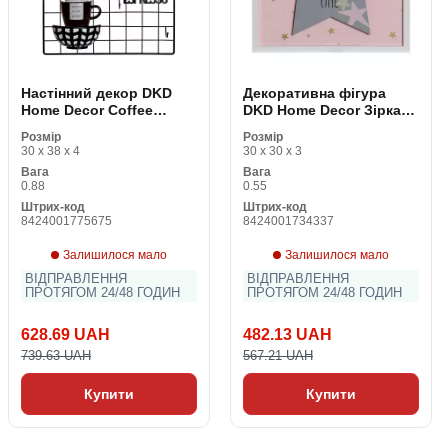
Настінний декор DKD
Декоративна фігура
Home Decor Coffee
DKD Home Decor Зірка
Білий Чорний Vintage 30
LED Сірий Рожевий 30 x
Розмір
Розмір
x 4 x 38 cm
3 x 30 cm
30 x 38 x 4
30 x 30 x 3
Вага
Вага
0.88
0.55
Штрих-код
Штрих-код
8424001775675
8424001734337
Залишилося мало
Залишилося мало
ВІДПРАВЛЕННЯ
ВІДПРАВЛЕННЯ
ПРОТЯГОМ 24/48 ГОДИН
ПРОТЯГОМ 24/48 ГОДИН
628.69 UAH
482.13 UAH
739.63 UAH
567.21 UAH
Купити
Купити