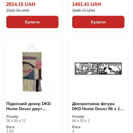
2814.15 UAH
1401.41 UAH
3310.76 UAH
1648.72 UAH
Купити
Купити
Підвісний декор DKD
Декоративна фігура
Home Decor джут
DKD Home Decor 96 x 1 x
Бавовна (45 x 2 x 115
50 cm Чорний птахи (2
Розмір
Розмір
cm)
штук)
36 x 50 x 72
96 x 50 x 1
Вага
Вага
1.83
4