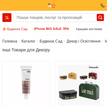
Вернуться назад
iPhone BIG SALE 70%
Будинок Сад
Іграшки костюми
Одяг та взуття
Головна
Каталог
Будинок Сад
Декор і Освітлення
І
Інші Товари для Декору
Аксесуари
Сонячні окуляри
Біжутерія
Наручний годинник