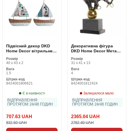
Підвісний декор DKD
Декоративна фігура
Home Decor вітрильне
DKD Home Decor Метал
судно Коричневий
Смола Слон (31 x 13 x 41
Розмір
Розмір
Різнобарвний
cm)
40 x 43 x 2
31 x 41 x 13
Середземномор'я 40 x 2
Вага
Вага
x 43 cm (2 штук)
1.5
4
Штрих-код
Штрих-код
8424001806621
8424001812424
Є в наявності
Залишилося мало
ВІДПРАВЛЕННЯ
ВІДПРАВЛЕННЯ
ПРОТЯГОМ 24/48 ГОДИН
ПРОТЯГОМ 24/48 ГОДИН
707.63 UAH
2365.04 UAH
832.50 UAH
2782.40 UAH