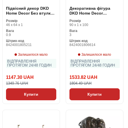
Підвісний декор DKD
Декоративна фігура
Home Decor Без втулки
DKD Home Decor
Чорний Кремовий
Коричневий
Розмір
Розмір
геометричний Boho 46 x
Різнобарвний Пляж
46 x 64 x 1
90 x 1 x 100
1 x 64 cm (2 штук)
Сигнали
Вага
Вага
Середземномор'я 54,5 x
0.9
3
2,5 x 90 cm (2 штук)
Штрих-код
Штрих-код
8424001805211
8424001806614
Залишилося мало
Залишилося мало
ВІДПРАВЛЕННЯ
ВІДПРАВЛЕННЯ
ПРОТЯГОМ 24/48 ГОДИН
ПРОТЯГОМ 24/48 ГОДИН
1147.30 UAH
1533.82 UAH
1349.76 UAH
1804.49 UAH
Купити
Купити