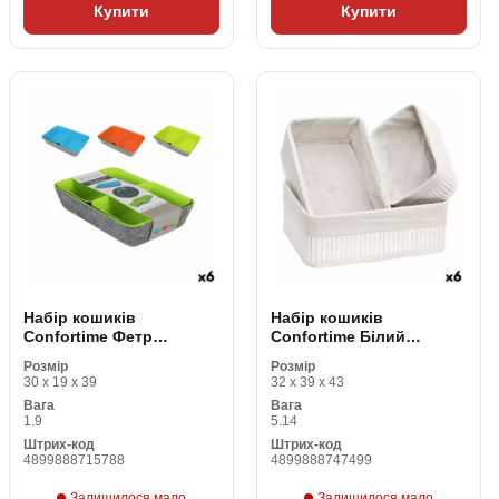
Купити
Купити
Набір кошиків
Набір кошиків
Confortime Фетр
Confortime Білий
Органайзер Для Ящиків
Бамбук (3 Предмети) (6
Розмір
Розмір
(3 Предмети) (6 штук)
штук)
30 x 19 x 39
32 x 39 x 43
Вага
Вага
1.9
5.14
Штрих-код
Штрих-код
4899888715788
4899888747499
Залишилося мало
Залишилося мало