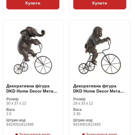
Купити
Купити
Декоративна фігура
Декоративна фігура
DKD Home Decor Метал
DKD Home Decor Метал
Смола Слон (30 x 12 x 37
Смола Мавпа (29 x 12 x
Розмір
Розмір
cm)
33 cm)
30 x 37 x 12
29 x 33 x 12
Вага
Вага
2.5
2.35
Штрих-код
Штрих-код
8424001812486
8424001812493
Залишилося мало
Залишилося мало