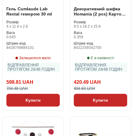
Гель Cumlaude Lab
Декоративний шафка
Rectal геморою 30 ml
Homania (2 pcs) Картон
(2 штук)
Розмір
Розмір
4 x 11.6 x 2.8
8.5 x 18.2 x 25.6
Вага
Вага
0.045
0.359
Штрих-код
Штрих-код
8428749884101
8422259342700
Залишилося мало
Є в наявності
ВІДПРАВЛЕННЯ
ВІДПРАВЛЕННЯ
ПРОТЯГОМ 24/48 ГОДИН
ПРОТЯГОМ 24/48 ГОДИН
598.81 UAH
420.49 UAH
704.48 UAH
494.69 UAH
Купити
Купити