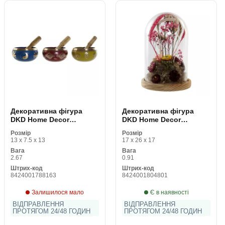
Декоративна фігура
Декоративна фігура
DKD Home Decor
DKD Home Decor
тибетський чаші 13 x 13
Скляний Квіти
Розмір
Розмір
x 7,5 cm Червоний Синій
Дерев'яний MDF (17 x 17
13 x 7.5 x 13
17 x 26 x 17
Жовтий
x 26 cm)
Вага
Вага
2.67
0.91
Штрих-код
Штрих-код
8424001788163
8424001804801
Залишилося мало
Є в наявності
ВІДПРАВЛЕННЯ
ВІДПРАВЛЕННЯ
ПРОТЯГОМ 24/48 ГОДИН
ПРОТЯГОМ 24/48 ГОДИН