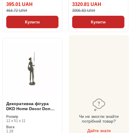
395.01 UAH
3320.81 UAH
464.72 UAH
3906.83 UAH
Купити
Купити
Декоративна фігура
DKD Home Decor Don
Quijote Коричневий
Чи не змогли знайти
Розмір
Бежевий Смола 12 x 11
12 x 51 x 11
потрібний товар?
x 51 cm
Вага
Дайте знати
1.28