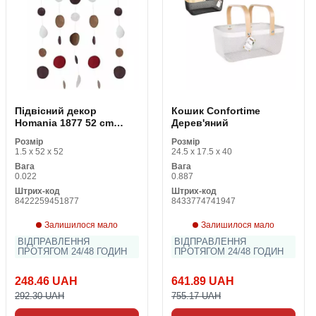
Підвісний декор
Кошик Confortime
Homania 1877 52 cm
Дерев'яний
Позолочений 52 cm (1
Розмір
Розмір
штук)
1.5 x 52 x 52
24.5 x 17.5 x 40
Вага
Вага
0.022
0.887
Штрих-код
Штрих-код
8422259451877
8433774741947
Залишилося мало
Залишилося мало
ВІДПРАВЛЕННЯ
ВІДПРАВЛЕННЯ
ПРОТЯГОМ 24/48 ГОДИН
ПРОТЯГОМ 24/48 ГОДИН
248.46 UAH
641.89 UAH
292.30 UAH
755.17 UAH