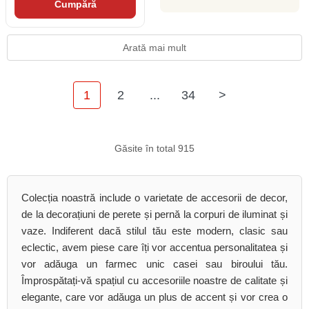
Cumpără
Arată mai mult
1
2
...
34
>
Găsite în total 915
Colecția noastră include o varietate de accesorii de decor,
de la decorațiuni de perete și pernă la corpuri de iluminat și
vaze. Indiferent dacă stilul tău este modern, clasic sau
eclectic, avem piese care îți vor accentua personalitatea și
vor adăuga un farmec unic casei sau biroului tău.
Împrospătați-vă spațiul cu accesoriile noastre de calitate și
elegante, care vor adăuga un plus de accent și vor crea o