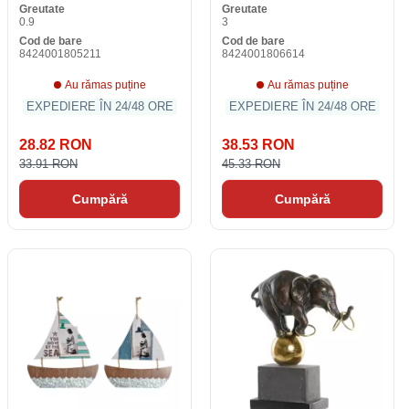
Greutate
Greutate
bucăţi)
0.9
3
Cod de bare
Cod de bare
8424001805211
8424001806614
Au rămas puține
Au rămas puține
EXPEDIERE ÎN 24/48 ORE
EXPEDIERE ÎN 24/48 ORE
28.82 RON
38.53 RON
33.91 RON
45.33 RON
Cumpără
Cumpără