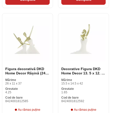
Figura decorativă DKD
Decorative Figura DKD
Home Decor Rășină (24 x
Home Decor 13. 5 x 12. 5
9 x 35 cm)
x 40 cm Balerină cu
Mărime
Mărime
rășină albă aurită
26 x 11 x 37
15.5 x 14.5 x 42
Greutate
Greutate
4.25
1.65
Cod de bare
Cod de bare
8424001812585
8424001812592
Au rămas puține
Au rămas puține