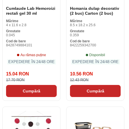
Cumlaude Lab Hemoroizi
Homania dulap decorativ
rectali gel 30 ml
(2 buc) Carton (2 buc)
Mărime
Mărime
4 x 11.6 x 2.8
8.5 x 18.2 x 25.6
Greutate
Greutate
0.045
0.359
Cod de bare
Cod de bare
8428749884101
8422259342700
Au rămas puține
Disponibil
EXPEDIERE ÎN 24/48 ORE
EXPEDIERE ÎN 24/48 ORE
15.04 RON
10.56 RON
17.70 RON
12.43 RON
Cumpără
Cumpără