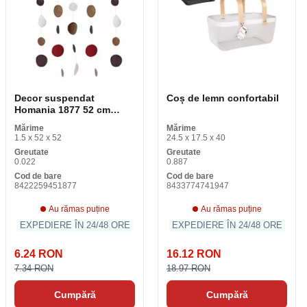
Decor suspendat
Coș de lemn confortabil
Homania 1877 52 cm
Aurit 52 cm (1 buc)
Mărime
Mărime
1.5 x 52 x 52
24.5 x 17.5 x 40
Greutate
Greutate
0.022
0.887
Cod de bare
Cod de bare
8422259451877
8433774741947
Au rămas puține
Au rămas puține
EXPEDIERE ÎN 24/48 ORE
EXPEDIERE ÎN 24/48 ORE
6.24 RON
16.12 RON
7.34 RON
18.97 RON
Cumpără
Cumpără