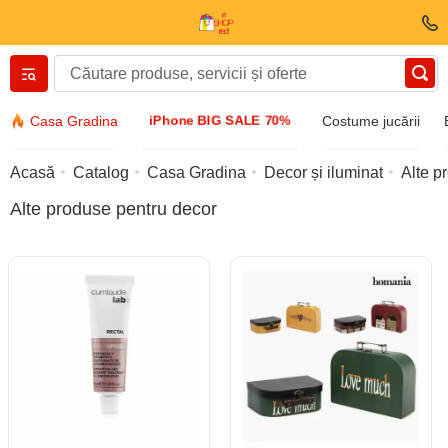
Вернуться назад
iPhone BIG SALE 70%
Casa Gradina
Costume jucării
Îmbrăcăminte și încălțăminte
Acasă
Catalog
Casa Gradina
Decor și iluminat
Alte p
Alte produse pentru decor
Accesorii
Ochelari de soare
Bijuterii
Ceas de mână