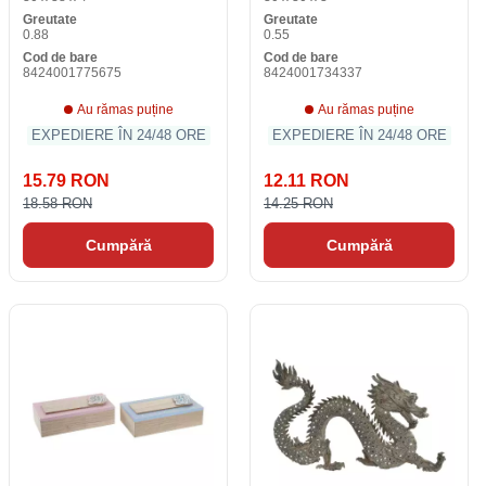
Greutate
Greutate
0.88
0.55
Cod de bare
Cod de bare
8424001775675
8424001734337
Au rămas puține
Au rămas puține
EXPEDIERE ÎN 24/48 ORE
EXPEDIERE ÎN 24/48 ORE
15.79 RON
12.11 RON
18.58 RON
14.25 RON
Cumpără
Cumpără