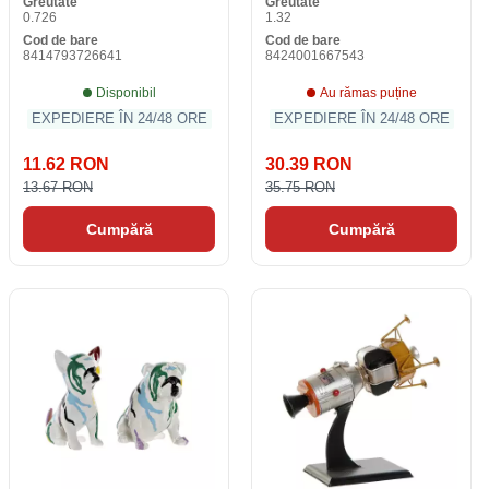
Greutate
Greutate
0.726
1.32
Cod de bare
Cod de bare
8414793726641
8424001667543
Disponibil
Au rămas puține
EXPEDIERE ÎN 24/48 ORE
EXPEDIERE ÎN 24/48 ORE
11.62 RON
30.39 RON
13.67 RON
35.75 RON
Cumpără
Cumpără