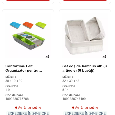
Confortime Felt
Set coș de bambus alb (3
Organizator pentru
articole) (6 bucăți)
sertare Set coș (3
Mărime
Mărime
articole) (6 bucăți)
30 x 19 x 39
32 x 39 x 43
Greutate
Greutate
1.9
5.14
Cod de bare
Cod de bare
4899888715788
4899888747499
Au rămas puține
Au rămas puține
EXPEDIERE ÎN 24/48 ORE
EXPEDIERE ÎN 24/48 ORE