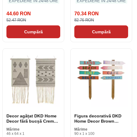
EXPEDIERE ÎN 24/48 ORE
EXPEDIERE ÎN 24/48 ORE
44.60 RON
70.34 RON
52.47 RON
82.76 RON
Cumpără
Cumpără
Decor agățat DKD Home
Figura decorativă DKD
Decor fără bucșă Cremă
Home Decor Brown
neagră geometrică Boho
Multicolor Beach
Mărime
Mărime
46 x 1 x 64 cm (2 bucăți)
Semnale mediteraneene
46 x 64 x 1
90 x 1 x 100
54. 5 x 2. 5 x 90 cm (2