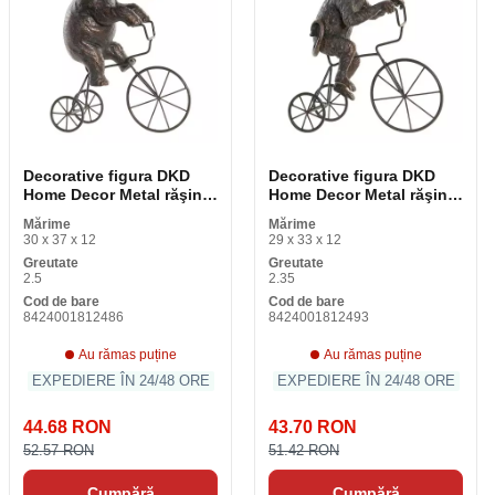
Decorative figura DKD
Decorative figura DKD
Home Decor Metal răşină
Home Decor Metal răşină
elefant (30 x 12 x 37 cm)
maimuţă (29 x 12 x 33 cm)
Mărime
Mărime
30 x 37 x 12
29 x 33 x 12
Greutate
Greutate
2.5
2.35
Cod de bare
Cod de bare
8424001812486
8424001812493
Au rămas puține
Au rămas puține
EXPEDIERE ÎN 24/48 ORE
EXPEDIERE ÎN 24/48 ORE
44.68 RON
43.70 RON
52.57 RON
51.42 RON
Cumpără
Cumpără