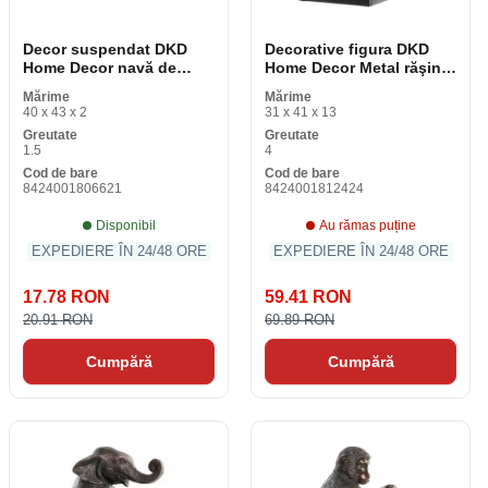
Decor suspendat DKD
Decorative figura DKD
Home Decor navă de
Home Decor Metal răşină
navigație maro multicolor
elefant (31 x 13 x 41 cm)
Mărime
Mărime
mediteranean 40 x 2 x 43
40 x 43 x 2
31 x 41 x 13
cm (2 bucăți)
Greutate
Greutate
1.5
4
Cod de bare
Cod de bare
8424001806621
8424001812424
Disponibil
Au rămas puține
EXPEDIERE ÎN 24/48 ORE
EXPEDIERE ÎN 24/48 ORE
17.78 RON
59.41 RON
20.91 RON
69.89 RON
Cumpără
Cumpără