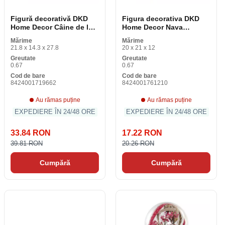
Figură decorativă DKD
Figura decorativa DKD
Home Decor Câine de lac
Home Decor Nava
multicolor 20 x 12. 5 x 17.
spatiala Negru Argint
Mărime
Mărime
5 cm (2 bucăţi)
Vintage 20 x 12 x 21 cm
21.8 x 14.3 x 27.8
20 x 21 x 12
Greutate
Greutate
0.67
0.67
Cod de bare
Cod de bare
8424001719662
8424001761210
Au rămas puține
Au rămas puține
EXPEDIERE ÎN 24/48 ORE
EXPEDIERE ÎN 24/48 ORE
33.84 RON
17.22 RON
39.81 RON
20.26 RON
Cumpără
Cumpără