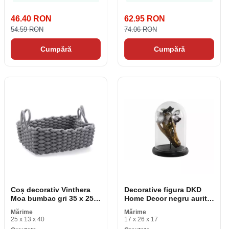
46.40 RON
62.95 RON
54.59 RON
74.06 RON
Cumpără
Cumpără
Coș decorativ Vinthera
Decorative figura DKD
Moa bumbac gri 35 x 25 x
Home Decor negru aurit
13 cm
fluturi 17 x 17 x 26 cm
Mărime
Mărime
25 x 13 x 40
17 x 26 x 17