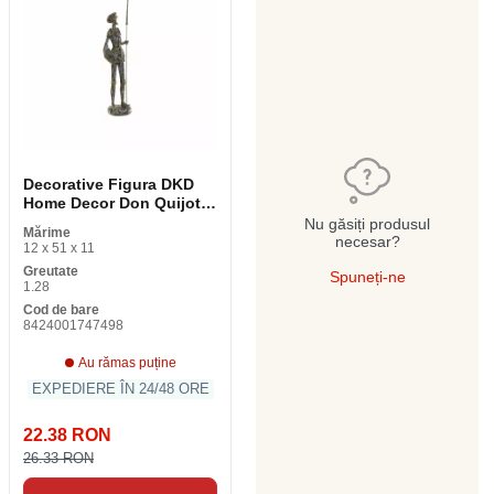
Decorative Figura DKD
Home Decor Don Quijote
maro rășină bej 12 x 11 x
Nu găsiți produsul
Mărime
51 cm
necesar?
12 x 51 x 11
Greutate
Spuneți-ne
1.28
Cod de bare
8424001747498
Au rămas puține
EXPEDIERE ÎN 24/48 ORE
22.38 RON
26.33 RON