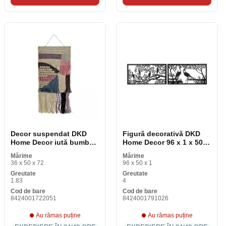
Decor suspendat DKD
Figură decorativă DKD
Home Decor iută bumbac
Home Decor 96 x 1 x 50
(45 x 2 x 115 cm)
cm Păsări negre (2
Mărime
Mărime
bucăți)
36 x 50 x 72
96 x 50 x 1
Greutate
Greutate
1.83
4
Cod de bare
Cod de bare
8424001722051
8424001791026
Au rămas puține
Au rămas puține