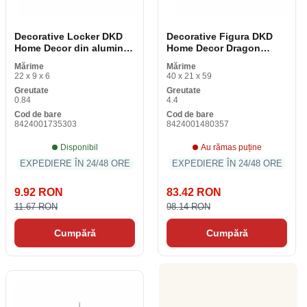
Decorative Locker DKD
Decorative Figura DKD
Home Decor din aluminiu
Home Decor Dragon
natural din lemn MDF 22
rășină de sticlă (52 x 13.
Mărime
Mărime
x 6 x 9 cm (2 buc) (1 buc)
5 x 31 cm)
22 x 9 x 6
40 x 21 x 59
Greutate
Greutate
0.84
4.4
Cod de bare
Cod de bare
8424001735303
8424001480357
Disponibil
Au rămas puține
EXPEDIERE ÎN 24/48 ORE
EXPEDIERE ÎN 24/48 ORE
9.92 RON
83.42 RON
11.67 RON
98.14 RON
Cumpără
Cumpără