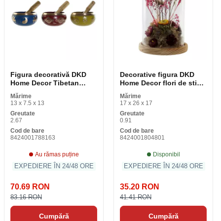
Figura decorativă DKD
Decorative figura DKD
Home Decor Tibetan
Home Decor flori de sticla
Bowl 13 x 13 x 7. 5 cm
din lemn MDF (17 x 17 x
Mărime
Mărime
Roșu Albastru Galben
26 cm)
13 x 7.5 x 13
17 x 26 x 17
Greutate
Greutate
2.67
0.91
Cod de bare
Cod de bare
8424001788163
8424001804801
Au rămas puține
Disponibil
EXPEDIERE ÎN 24/48 ORE
EXPEDIERE ÎN 24/48 ORE
70.69 RON
35.20 RON
83.16 RON
41.41 RON
Cumpără
Cumpără