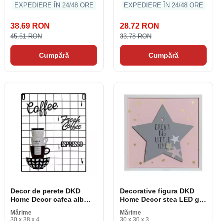
EXPEDIERE ÎN 24/48 ORE
EXPEDIERE ÎN 24/48 ORE
38.69 RON
28.72 RON
45.51 RON
33.78 RON
Cumpără
Cumpără
Decor de perete DKD
Decorative figura DKD
Home Decor cafea alb
Home Decor stea LED gri
negru Vintage 30 x 4 x 38
roz 30 x 3 x 30 cm
Mărime
Mărime
cm
30 x 38 x 4
30 x 30 x 3