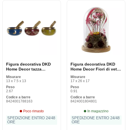
Figura decorativa DKD
Figura decorativa DKD
Home Decor tazza
Home Decor Fiori di vetro
tibetano 13 x 13 x 7,5 cm
MDF in legno (17 x 17 x
Misurare
Misurare
Giallo rosso blu
26 cm)
13 x 7.5 x 13
17 x 26 x 17
Peso
Peso
2.67
0.91
Codice a barre
Codice a barre
8424001788163
8424001804801
Poco rimasto
In magazzino
SPEDIZIONE ENTRO 24/48
SPEDIZIONE ENTRO 24/48
ORE
ORE