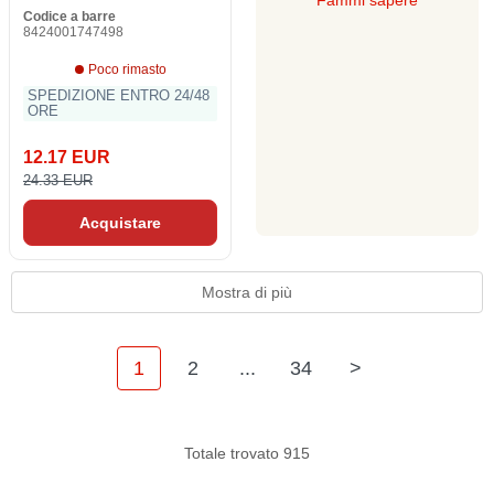
Fammi sapere
Codice a barre
8424001747498
Poco rimasto
SPEDIZIONE ENTRO 24/48
ORE
12.17 EUR
24.33 EUR
Acquistare
Mostra di più
1
2
...
34
>
Totale trovato 915