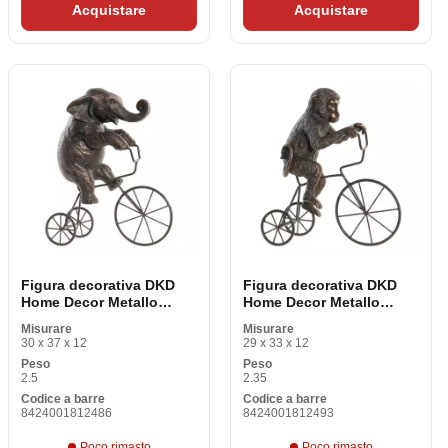
Acquistare
Acquistare
Figura decorativa DKD
Figura decorativa DKD
Home Decor Metallo
Home Decor Metallo
Smog Elefante (30 x 12 x
Smog Monito (29 x 12 x
Misurare
Misurare
37 cm)
33 cm)
30 x 37 x 12
29 x 33 x 12
Peso
Peso
2.5
2.35
Codice a barre
Codice a barre
8424001812486
8424001812493
Poco rimasto
Poco rimasto