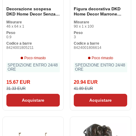
Decorazione sospesa
Figura decorativa DKD
DKD Home Decor Senza
Home Decor Marrone
impalcatura Black Creme
Spiaggia Colorata
Misurare
Misurare
Boho 46 x 1 x 64 cm (2
Segnale Mediterraneo
46 x 64 x 1
90 x 1 x 100
pezzi)
54,5 x 2,5 x 90 cm (2
Peso
Peso
pezzi)
0.9
3
Codice a barre
Codice a barre
8424001805211
8424001806614
Poco rimasto
Poco rimasto
SPEDIZIONE ENTRO 24/48
SPEDIZIONE ENTRO 24/48
ORE
ORE
15.67 EUR
20.94 EUR
31.33 EUR
41.89 EUR
Acquistare
Acquistare