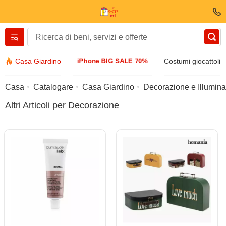
Вернуться назад
iPhone BIG SALE 70%
Casa Giardino
Costumi giocattoli
Vestiti E scarpe
Casa
Catalogare
Casa Giardino
Decorazione e Illumin
Altri Articoli per Decorazione
Accessori
Occhiali da sole
Bijuteria
Orologio di manette