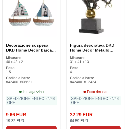
Decorazione sospesa
Figura decorativa DKD
DKD Home Decor barca a
Home Decor Metallo
vela marrone
Smog Elefante (31 x 13 x
Misurare
Misurare
Mediterraneo colorato 40
41 cm)
40 x 43 x 2
31 x 41 x 13
x 2 x 43 cm (2 pezzi)
Peso
Peso
1.5
4
Codice a barre
Codice a barre
8424001806621
8424001812424
In magazzino
Poco rimasto
SPEDIZIONE ENTRO 24/48
SPEDIZIONE ENTRO 24/48
ORE
ORE
9.66 EUR
32.29 EUR
19.32 EUR
64.59 EUR