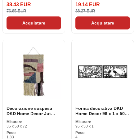
38.43 EUR
19.14 EUR
76.85 EUR
38.27 EUR
Acquistare
Acquistare
Decorazione sospesa
Forma decorativa DKD
DKD Home Decor Jut
Home Decor 96 x 1 x 50
Cotone (45 x 2 x 115 cm)
cm Uccello nero (2 pezzi)
Misurare
Misurare
36 x 50 x 72
96 x 50 x 1
Peso
Peso
1.83
4