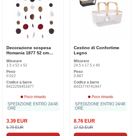
Decorazione sospesa
Cestino di Confortime
Homania 1877 52 cm
Legno
Dorato 52 cm (1 pezzi)
Misurare
Misurare
1.5 x 52 x 52
24.5 x 17.5 x 40
Peso
Peso
0.022
0.887
Codice a barre
Codice a barre
8422259451877
8433774741947
Poco rimasto
Poco rimasto
SPEDIZIONE ENTRO 24/48
SPEDIZIONE ENTRO 24/48
ORE
ORE
3.39 EUR
8.76 EUR
6.79 EUR
17.53 EUR