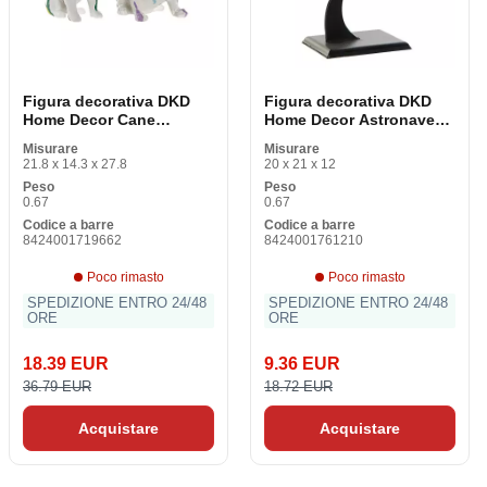
Figura decorativa DKD
Figura decorativa DKD
Home Decor Cane
Home Decor Astronave
colorato di colore 20 x
Nero Argento Vintage 20
Misurare
Misurare
12,5 x 17,5 cm (2 pezzi)
x 12 x 21 cm
21.8 x 14.3 x 27.8
20 x 21 x 12
Peso
Peso
0.67
0.67
Codice a barre
Codice a barre
8424001719662
8424001761210
Poco rimasto
Poco rimasto
SPEDIZIONE ENTRO 24/48
SPEDIZIONE ENTRO 24/48
ORE
ORE
18.39 EUR
9.36 EUR
36.79 EUR
18.72 EUR
Acquistare
Acquistare