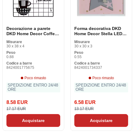
Decorazione a parete
Forma decorativa DKD
DKD Home Decor Coffee
Home Decor Stella LED
Bianco Vintage 30 x 4 x
Grigio 30 x 3 x 30 cm
Misurare
Misurare
38 cm
30 x 38 x 4
30 x 30 x 3
Peso
Peso
0.88
0.55
Codice a barre
Codice a barre
8424001775675
8424001734337
Poco rimasto
Poco rimasto
SPEDIZIONE ENTRO 24/48
SPEDIZIONE ENTRO 24/48
ORE
ORE
8.58 EUR
6.58 EUR
17.17 EUR
13.17 EUR
Acquistare
Acquistare