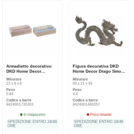
Armadietto decorativo
Figura decorativa DKD
DKD Home Decor
Home Decor Drago Smola
Alluminio naturale MDF
di vetro (52 x 13. 5 x 31
Misurare
Misurare
22 x 6 x 9 cm (1 pezzo)
cm)
22 x 9 x 6
40 x 21 x 59
Peso
Peso
0.84
4.4
Codice a barre
Codice a barre
8424001735303
8424001480357
In magazzino
Poco rimasto
SPEDIZIONE ENTRO 24/48
SPEDIZIONE ENTRO 24/48
ORE
ORE