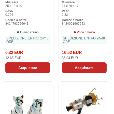
Misurare
Misurare
25 x 13 x 40
17 x 26 x 17
Peso
Peso
0.726
1.32
Codice a barre
Codice a barre
8414793726641
8424001667543
In magazzino
Poco rimasto
SPEDIZIONE ENTRO 24/48
SPEDIZIONE ENTRO 24/48
ORE
ORE
6.32 EUR
16.52 EUR
12.63 EUR
33.04 EUR
Acquistare
Acquistare