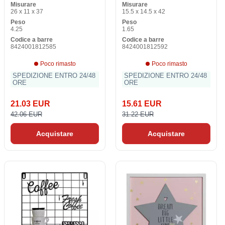
Misurare
Misurare
Smog ballerina
26 x 11 x 37
15.5 x 14.5 x 42
Peso
Peso
4.25
1.65
Codice a barre
Codice a barre
8424001812585
8424001812592
Poco rimasto
Poco rimasto
SPEDIZIONE ENTRO 24/48
SPEDIZIONE ENTRO 24/48
ORE
ORE
21.03 EUR
15.61 EUR
42.06 EUR
31.22 EUR
Acquistare
Acquistare