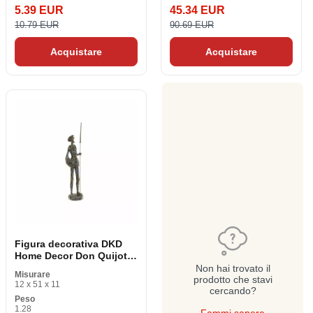
5.39 EUR
45.34 EUR
10.79 EUR
90.69 EUR
Acquistare
Acquistare
Figura decorativa DKD
Home Decor Don Quijote
Resina beige marrone 12
Non hai trovato il
Misurare
x 11 x 51 cm
prodotto che stavi
12 x 51 x 11
cercando?
Peso
1.28