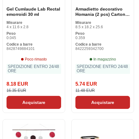
Gel Cumlaude Lab Rectal
Armadietto decorativo
emorroidi 30 ml
Homania (2 pcs) Cartone
(2 pezzi)
Misurare
Misurare
4 x 11.6 x 2.8
8.5 x 18.2 x 25.6
Peso
Peso
0.045
0.359
Codice a barre
Codice a barre
8428749884101
8422259342700
Poco rimasto
In magazzino
SPEDIZIONE ENTRO 24/48
SPEDIZIONE ENTRO 24/48
ORE
ORE
8.18 EUR
5.74 EUR
16.35 EUR
11.48 EUR
Acquistare
Acquistare