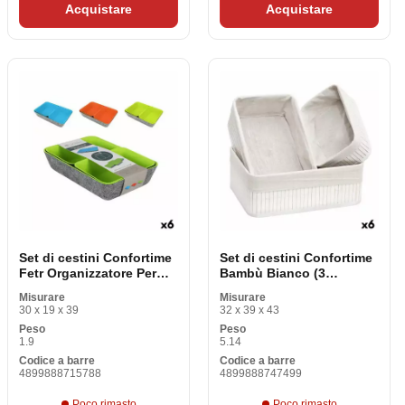
Acquistare
Acquistare
Set di cestini Confortime
Set di cestini Confortime
Fetr Organizzatore Per
Bambù Bianco (3
caselle (3 Oggetti) (6
Oggetti) (6 pezzi)
Misurare
Misurare
pezzi)
30 x 19 x 39
32 x 39 x 43
Peso
Peso
1.9
5.14
Codice a barre
Codice a barre
4899888715788
4899888747499
Poco rimasto
Poco rimasto