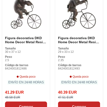
Figura decorativa DKD
Figura decorativa DKD
Home Decor Metal Resina
Home Decor Metal Resina
Elefante (30 x 12 x 37 cm)
Mono (29 x 12 x 33 cm)
Tamaño
Tamaño
30 x 37 x 12
29 x 33 x 12
Peso
Peso
2.5
2.35
Código de barras
Código de barras
8424001812486
8424001812493
Queda poco
Queda poco
ENVÍO EN 24/48 HORAS
ENVÍO EN 24/48 HORAS
41.29 EUR
40.39 EUR
48.58 EUR
47.51 EUR
Comprar
Comprar