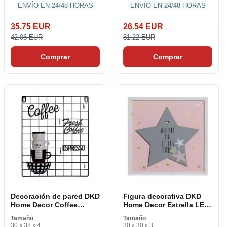
ENVÍO EN 24/48 HORAS
ENVÍO EN 24/48 HORAS
35.75 EUR
26.54 EUR
42.06 EUR
31.22 EUR
Comprar
Comprar
Decoración de pared DKD
Figura decorativa DKD
Home Decor Coffee
Home Decor Estrella LED
Blanco Negro Vintage 30
Gris Rosa 30 x 3 x 30 cm
Tamaño
Tamaño
x 4 x 38 cm
30 x 38 x 4
30 x 30 x 3