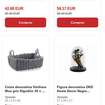
42.88 EUR
58.17 EUR
50.45 EUR
68.43 EUR
Comprar
Comprar
Cesta decorativa Vinthera
Figura decorativa DKD
Moa gris Algodón 35 x 25
Home Decor Negro
x 13 cm
Dorado Mariposas 17 x
Tamaño
Tamaño
17 x 26 cm
25 x 13 x 40
17 x 26 x 17