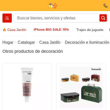
Вернуться назад
iPhone BIG SALE 70%
Casa Jardín
Trajes de juguete
Ropa y zapatos
Hogar
Catalogar
Casa Jardín
Decoración e iluminación
Otros productos de decoración
Accesorios
Gafas de sol
Bizuteria
Reloj de pulsera