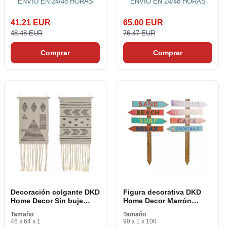
ENVÍO EN 24/48 HORAS
ENVÍO EN 24/48 HORAS
41.21 EUR
65.00 EUR
48.48 EUR
76.47 EUR
Comprar
Comprar
Decoración colgante DKD
Figura decorativa DKD
Home Decor Sin buje
Home Decor Marrón
Negro Crema Geométrica
Multicolor Playa Señales
Tamaño
Tamaño
Boho 46 x 1 x 64 cm (2
Mediterráneo 54,5 x 2,5 x
46 x 64 x 1
90 x 1 x 100
piezas)
90 cm (2 piezas)