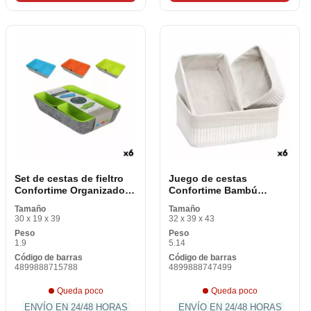
Set de cestas de fieltro
Juego de cestas
Confortime Organizador
Confortime Bambú
de cajas (3 Artículos) (6
Blanco (3 Artículos) (6
Tamaño
Tamaño
piezas)
piezas)
30 x 19 x 39
32 x 39 x 43
Peso
Peso
1.9
5.14
Código de barras
Código de barras
4899888715788
4899888747499
Queda poco
Queda poco
ENVÍO EN 24/48 HORAS
ENVÍO EN 24/48 HORAS