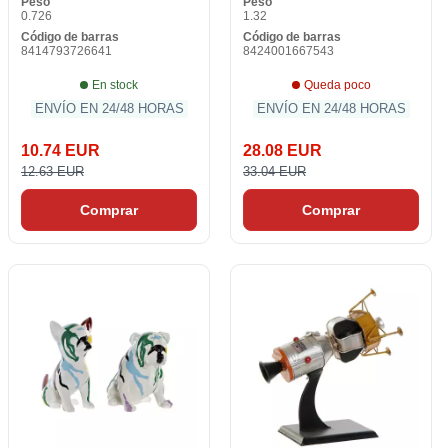
Peso
Peso
0.726
1.32
Código de barras
Código de barras
8414793726641
8424001667543
En stock
Queda poco
ENVÍO EN 24/48 HORAS
ENVÍO EN 24/48 HORAS
10.74 EUR
28.08 EUR
12.63 EUR
33.04 EUR
Comprar
Comprar