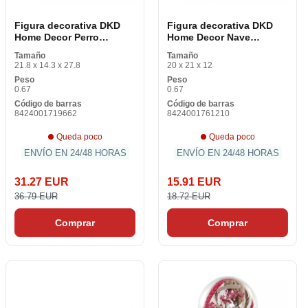
Figura decorativa DKD
Figura decorativa DKD
Home Decor Perro
Home Decor Nave
multicolor lacado 20 x
espacial Vintage negro
Tamaño
Tamaño
12,5 x 17,5 cm (2 piezas)
plateado 20 x 12 x 21 cm
21.8 x 14.3 x 27.8
20 x 21 x 12
Peso
Peso
0.67
0.67
Código de barras
Código de barras
8424001719662
8424001761210
Queda poco
Queda poco
ENVÍO EN 24/48 HORAS
ENVÍO EN 24/48 HORAS
31.27 EUR
15.91 EUR
36.79 EUR
18.72 EUR
Comprar
Comprar