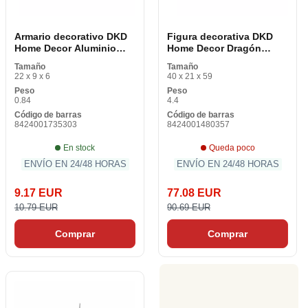
Armario decorativo DKD
Figura decorativa DKD
Home Decor Aluminio
Home Decor Dragón
Natural Madera MDF 22 x
Resina de vidrio (52 x 13.
Tamaño
Tamaño
6 x 9 cm (2 piezas) (1
5 x 31 cm)
22 x 9 x 6
40 x 21 x 59
pieza)
Peso
Peso
0.84
4.4
Código de barras
Código de barras
8424001735303
8424001480357
En stock
Queda poco
ENVÍO EN 24/48 HORAS
ENVÍO EN 24/48 HORAS
9.17 EUR
77.08 EUR
10.79 EUR
90.69 EUR
Comprar
Comprar