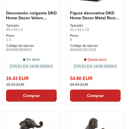
Decoración colgante DKD
Figura decorativa DKD
Home Decor Velero
Home Decor Metal Resina
Marrón Multicolor
Elefante (31 x 13 x 41 cm)
Tamaño
Tamaño
Mediterráneo 40 x 2 x 43
40 x 43 x 2
31 x 41 x 13
cm (2 piezas)
Peso
Peso
1.5
4
Código de barras
Código de barras
8424001806621
8424001812424
En stock
Queda poco
ENVÍO EN 24/48 HORAS
ENVÍO EN 24/48 HORAS
16.43 EUR
54.90 EUR
19.32 EUR
64.59 EUR
Comprar
Comprar