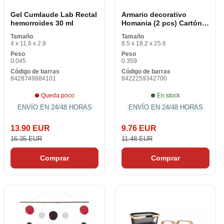
Gel Cumlaude Lab Rectal
Armario decorativo
hemorroides 30 ml
Homania (2 pcs) Cartón
(2 piezas)
Tamaño
Tamaño
4 x 11.6 x 2.8
8.5 x 18.2 x 25.6
Peso
Peso
0.045
0.359
Código de barras
Código de barras
8428749884101
8422259342700
Queda poco
En stock
ENVÍO EN 24/48 HORAS
ENVÍO EN 24/48 HORAS
13.90 EUR
9.76 EUR
16.35 EUR
11.48 EUR
Comprar
Comprar