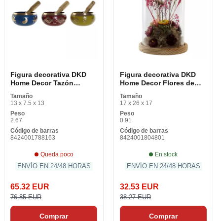
Figura decorativa DKD
Figura decorativa DKD
Home Decor Tazón
Home Decor Flores de
tibetano 13 x 13 x 7,5 cm
vidrio MDF de madera (17
Tamaño
Tamaño
Rojo Azul Amarillo
x 17 x 26 cm)
13 x 7.5 x 13
17 x 26 x 17
Peso
Peso
2.67
0.91
Código de barras
Código de barras
8424001788163
8424001804801
Queda poco
En stock
ENVÍO EN 24/48 HORAS
ENVÍO EN 24/48 HORAS
65.32 EUR
32.53 EUR
76.85 EUR
38.27 EUR
Comprar
Comprar