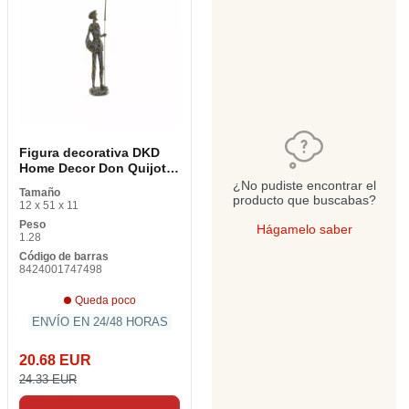
Figura decorativa DKD
Home Decor Don Quijote
Marrón Beige Resina 12 x
¿No pudiste encontrar el
Tamaño
11 x 51 cm
producto que buscabas?
12 x 51 x 11
Peso
Hágamelo saber
1.28
Código de barras
8424001747498
Queda poco
ENVÍO EN 24/48 HORAS
20.68 EUR
24.33 EUR