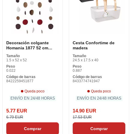
Decoración colgante
Cesta Confortime de
Homania 1877 52 cm
madera
Chapado en oro 52 cm (1
Tamaño
Tamaño
pieza)
1.5 x 52 x 52
24.5 x 17.5 x 40
Peso
Peso
0.022
0.887
Código de barras
Código de barras
8422259451877
8433774741947
Queda poco
Queda poco
ENVÍO EN 24/48 HORAS
ENVÍO EN 24/48 HORAS
5.77 EUR
14.90 EUR
6.79 EUR
17.53 EUR
Comprar
Comprar