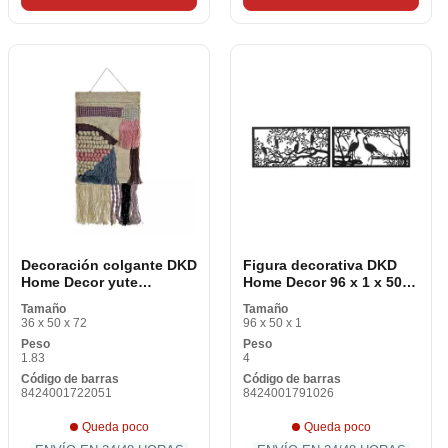
Decoración colgante DKD
Figura decorativa DKD
Home Decor yute
Home Decor 96 x 1 x 50
Algodón (45 x 2 x 115
cm Aves negras (2
Tamaño
Tamaño
cm)
piezas)
36 x 50 x 72
96 x 50 x 1
Peso
Peso
1.83
4
Código de barras
Código de barras
8424001722051
8424001791026
Queda poco
Queda poco