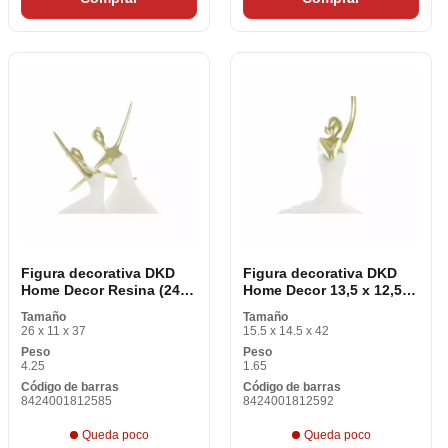
Figura decorativa DKD
Figura decorativa DKD
Home Decor Resina (24 x
Home Decor 13,5 x 12,5 x
9 x 35 cm)
40 cm Dorada Resina
Tamaño
Tamaño
Blanca Ballerina
26 x 11 x 37
15.5 x 14.5 x 42
Peso
Peso
4.25
1.65
Código de barras
Código de barras
8424001812585
8424001812592
Queda poco
Queda poco